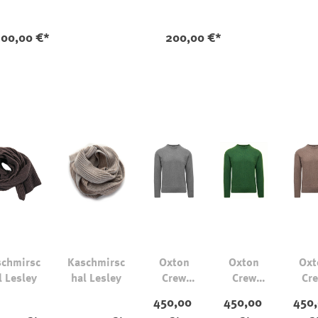
uswählen
Far
00,00 €*
200,00 €*
chmirsc
Kaschmirsc
Oxton
Oxton
Oxt
l Lesley
hal Lesley
Crew
Crew
Cr
Pullover
Pullover
Pull
450,00
450,00
450