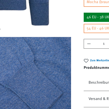
Mocha (brau
46 EU - 38 U
54 EU - 46 U
Produkt A
Zum Merkzette
Produktnumm
Beschreibu
Versand & R