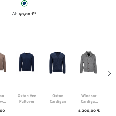
auswählen
be
marine
Ab
40,00 €*
on
Oxton Vee
Oxton
Windsor
ew
Pullover
Cardigan
Cardigan
over
Kaschmir
,00
1.200,00 €