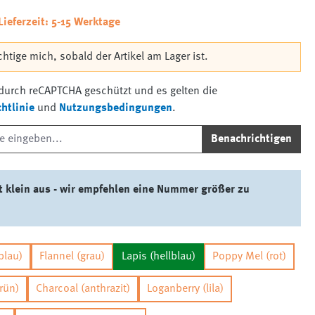
Lieferzeit: 5-15 Werktage
htige mich, sobald der Artikel am Lager ist.
t durch reCAPTCHA geschützt und es gelten die
htlinie
und
Nutzungsbedingungen
.
Benachrichtigen
lt klein aus - wir empfehlen eine Nummer größer zu
blau)
Flannel (grau)
Lapis (hellblau)
Poppy Mel (rot)
rün)
Charcoal (anthrazit)
Loganberry (lila)