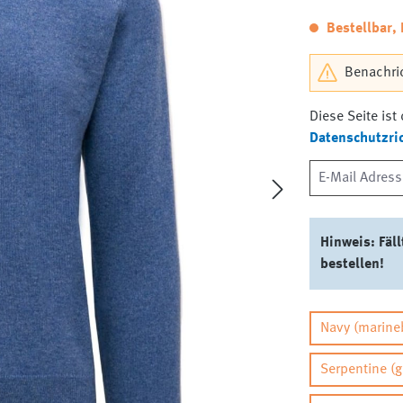
Bestellbar, 
Benachric
Diese Seite is
Datenschutzric
Hinweis: Fäl
bestellen!
Navy (marine
Serpentine (g