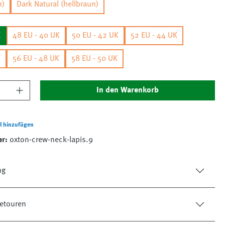
n)
Dark Natural (hellbraun)
K
48 EU - 40 UK
50 EU - 42 UK
52 EU - 44 UK
K
56 EU - 48 UK
58 EU - 50 UK
nzahl: Gib den gewünschten Wert ein oder 
In den Warenkorb
l hinzufügen
er:
oxton-crew-neck-lapis.9
ng
etouren