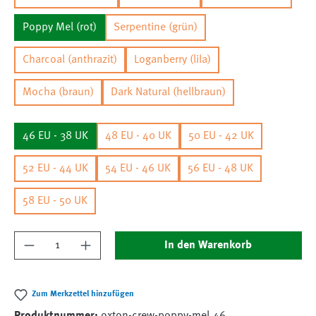
Poppy Mel (rot)
Serpentine (grün)
Charcoal (anthrazit)
Loganberry (lila)
Mocha (braun)
Dark Natural (hellbraun)
46 EU - 38 UK
48 EU - 40 UK
50 EU - 42 UK
52 EU - 44 UK
54 EU - 46 UK
56 EU - 48 UK
58 EU - 50 UK
Produkt Anzahl: Gib den gewünschten Wert ein
In den Warenkorb
Zum Merkzettel hinzufügen
Produktnummer:
oxton-crew-poppy-mel.46