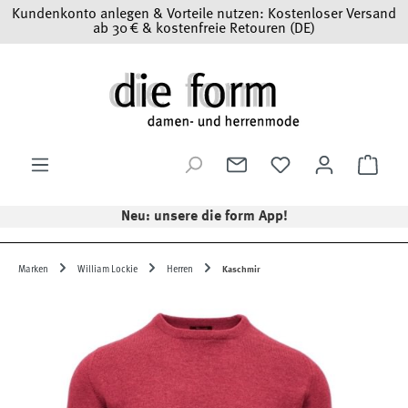
Kundenkonto anlegen & Vorteile nutzen: Kostenloser Versand
Zum Hauptinhalt springen
ab 30 € & kostenfreie Retouren (DE)
Ware
Neu: unsere die form App!
Marken
William Lockie
Herren
Kaschmir
Bildergalerie überspringen