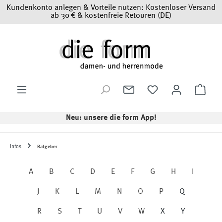
Kundenkonto anlegen & Vorteile nutzen: Kostenloser Versand
Zum Hauptinhalt springen
ab 30 € & kostenfreie Retouren (DE)
Ware
Neu: unsere die form App!
Infos
Ratgeber
A
B
C
D
E
F
G
H
I
J
K
L
M
N
O
P
Q
R
S
T
U
V
W
X
Y