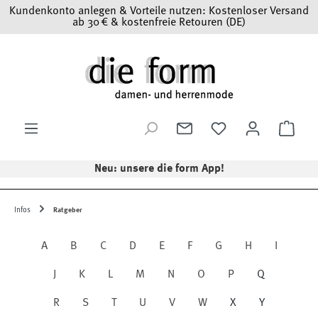
Kundenkonto anlegen & Vorteile nutzen: Kostenloser Versand
Zum Hauptinhalt springen
ab 30 € & kostenfreie Retouren (DE)
Ware
Neu: unsere die form App!
Infos
Ratgeber
A
B
C
D
E
F
G
H
I
J
K
L
M
N
O
P
Q
R
S
T
U
V
W
X
Y