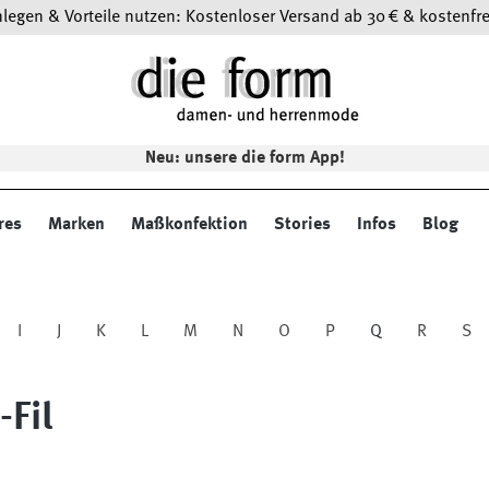
egen & Vorteile nutzen: Kostenloser Versand ab 30 € & kostenfre
Neu: unsere die form App!
res
Marken
Maßkonfektion
Stories
Infos
Blog
I
J
K
L
M
N
O
P
Q
R
S
-Fil