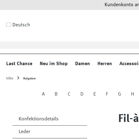
Kundenkonto anl
 Hauptinhalt springen
Zur Suche springen
Zur Hauptnavigation springen
Deutsch
Last Chance
Neu im Shop
Damen
Herren
Accessoi
Infos
Ratgeber
A
B
C
D
E
F
G
H
Fil-à
Konfektionsdetails
Leder