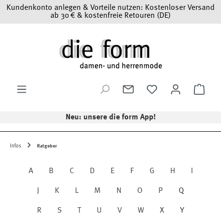
Kundenkonto anlegen & Vorteile nutzen: Kostenloser Versand
Zum Hauptinhalt springen
ab 30 € & kostenfreie Retouren (DE)
Ware
Neu: unsere die form App!
Infos
Ratgeber
A
B
C
D
E
F
G
H
I
J
K
L
M
N
O
P
Q
R
S
T
U
V
W
X
Y