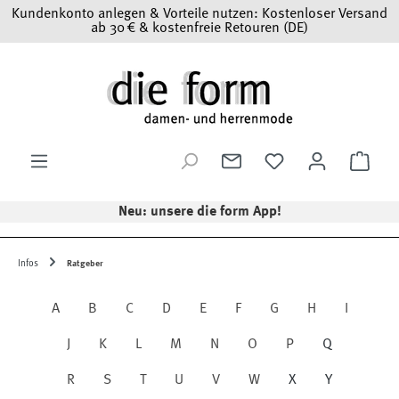
Kundenkonto anlegen & Vorteile nutzen: Kostenloser Versand
Zum Hauptinhalt springen
ab 30 € & kostenfreie Retouren (DE)
Ware
Neu: unsere die form App!
Infos
Ratgeber
A
B
C
D
E
F
G
H
I
J
K
L
M
N
O
P
Q
R
S
T
U
V
W
X
Y