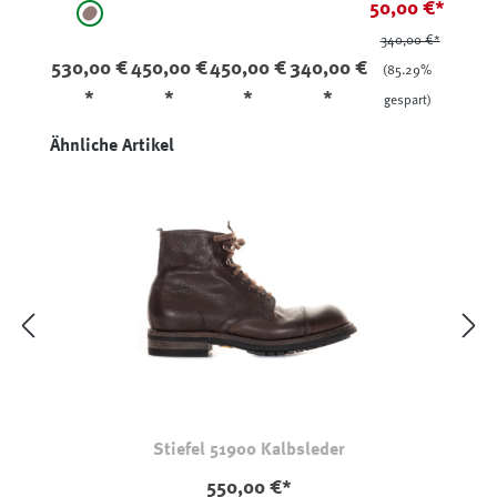
50,00 €*
auswählen
Farbe
Hirschled
Sneaker
Pferdeled
Stone
Avio
taupe
340,00 €*
er
51694
er
530,00 €
450,00 €
450,00 €
340,00 €
Navy
(85.29%
*
*
*
*
gespart)
Produktgalerie überspringen
Ähnliche Artikel
Stiefel 51900 Kalbsleder
550,00 €*