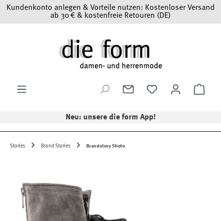
Kundenkonto anlegen & Vorteile nutzen: Kostenloser Versand
Zum Hauptinhalt springen
ab 30 € & kostenfreie Retouren (DE)
Ware
Neu: unsere die form App!
Stories
Brand Stories
Brandstory Shoto
Bildergalerie überspringen