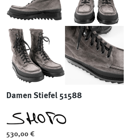
Damen Stiefel 51588
Regulärer Preis:
530,00 €