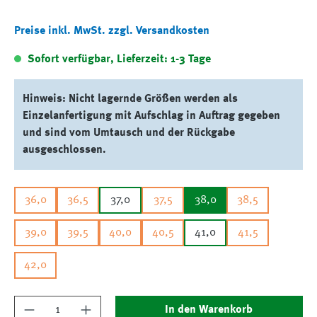
Preise inkl. MwSt. zzgl. Versandkosten
Sofort verfügbar, Lieferzeit: 1-3 Tage
Hinweis: Nicht lagernde Größen werden als
Einzelanfertigung mit Aufschlag in Auftrag gegeben
und sind vom Umtausch und der Rückgabe
ausgeschlossen.
36,0
36,5
37,0
37,5
38,0
38,5
39,0
39,5
40,0
40,5
41,0
41,5
42,0
Produkt Anzahl: Gib den gewünschten Wert ein
In den Warenkorb