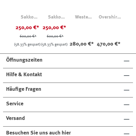
Sakko
Sakko
Weste
Overshirt
Cavalry
Cavalry
Fischgrät
Brian Leinen
250,00 €*
250,00 €*
Twill
Twill
Schurwolle
Beige
600,00 €*
600,00 €*
280,00 €*
470,00 €*
(58.33% gespart)
(58.33% gespart)
Öffnungszeiten
Hilfe & Kontakt
Häufige Fragen
Service
Versand
Besuchen Sie uns auch hier