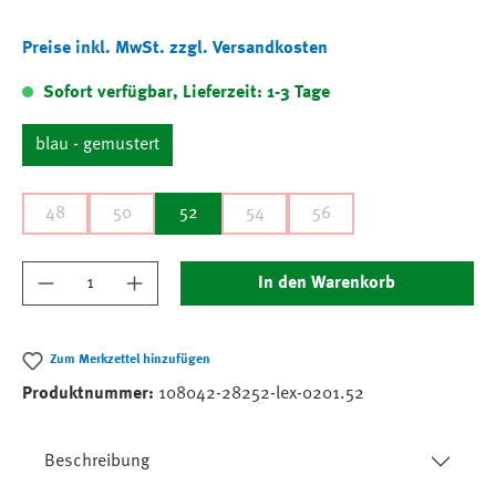
Preise inkl. MwSt. zzgl. Versandkosten
Sofort verfügbar, Lieferzeit: 1-3 Tage
blau - gemustert
48
50
52
54
56
Produkt Anzahl: Gib den gewünschten Wert ein
In den Warenkorb
Zum Merkzettel hinzufügen
Produktnummer:
108042-28252-lex-0201.52
Beschreibung