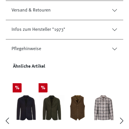
Versand & Retouren
Infos zum Hersteller "1973"
Pflegehinweise
Produktgalerie überspringen
Ähnliche Artikel
Rabatt
Rabatt
%
%