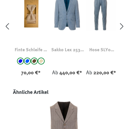
Finte Schleife &
Sakko Lex 2536
Hose SLY01
Einstecktuch Set
Hellblau
2536 Hellblau
auswählen
Farbe
Blau
blau - gemustert
braun
beige
70,00 €*
Ab
440,00 €*
Ab
220,00 €*
Produktgalerie überspringen
Ähnliche Artikel