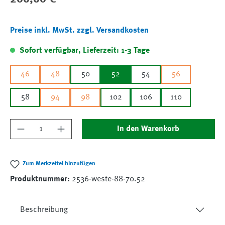
Preise inkl. MwSt. zzgl. Versandkosten
Sofort verfügbar, Lieferzeit: 1-3 Tage
46
48
50
52
54
56
58
94
98
102
106
110
Produkt Anzahl: Gib den gewünschten Wert ein
In den Warenkorb
Zum Merkzettel hinzufügen
Produktnummer:
2536-weste-88-70.52
Beschreibung