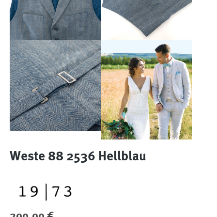
Weste 88 2536 Hellblau
Regulärer Preis:
200,00 €