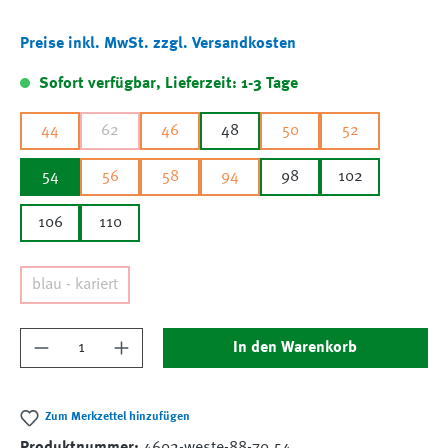
Preise inkl. MwSt. zzgl. Versandkosten
Sofort verfügbar, Lieferzeit: 1-3 Tage
44
62
46
48
50
52
54
56
58
94
98
102
106
110
blau - kariert
Produkt Anzahl: Gib den gewünschten Wert ein
In den Warenkorb
Zum Merkzettel hinzufügen
Produktnummer:
4602-weste-88-70.54