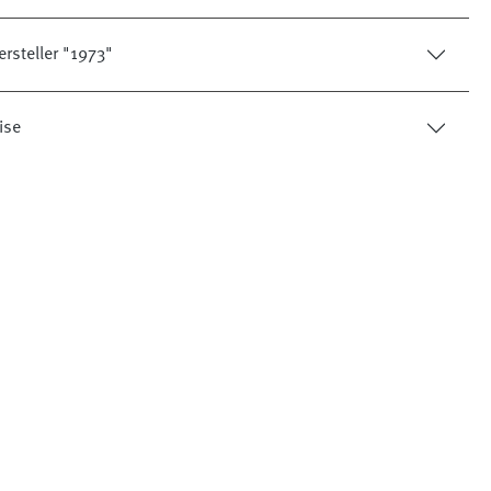
rsteller "1973"
ise