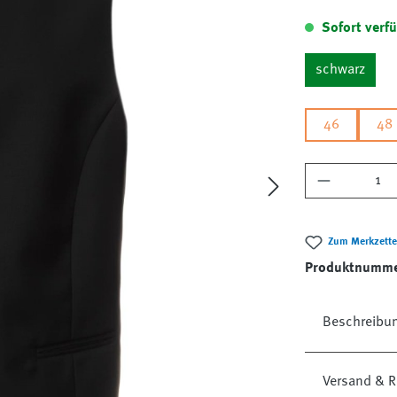
Sofort verfü
schwarz
46
48
Produkt A
Zum Merkzette
Produktnumm
Beschreibu
Versand & R