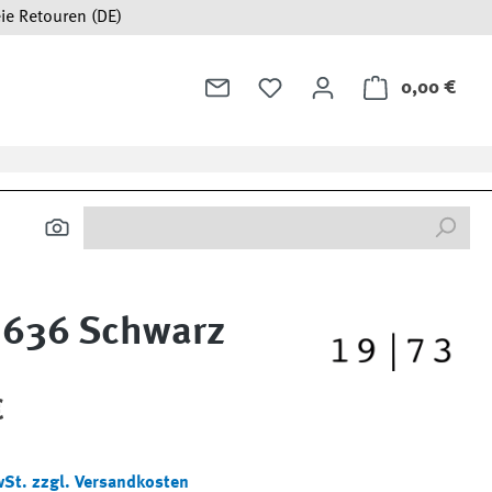
ie Retouren (DE)
0,00 €
Ware
 636 Schwarz
:
€
wSt. zzgl. Versandkosten