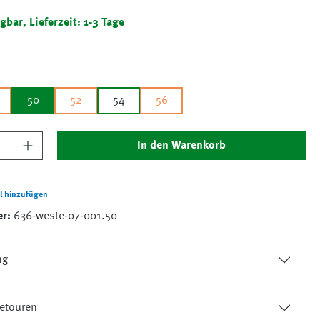
gbar, Lieferzeit: 1-3 Tage
50
52
54
56
nzahl: Gib den gewünschten Wert ein oder 
In den Warenkorb
l hinzufügen
er:
636-weste-07-001.50
ng
etouren