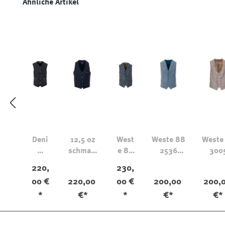
Produktgalerie überspringen
Ähnliche Artikel
Deni
12,5 oz
West
Weste 88
Weste
m
schmale
e 88
2536
300
West
Denim
Karie
Hellblau
Natu
220,
230,
e
Weste
rt
00 €
220,00
00 €
200,00
200,
12,5
4602
*
€*
*
€*
€*
oz