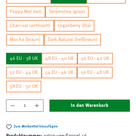
Poppy Mel (rot)
Serpentine (grün)
Charcoal (anthrazit)
Loganberry (lila)
Mocha (braun)
Dark Natural (hellbraun)
46 EU - 38 UK
48 EU - 40 UK
50 EU - 42 UK
52 EU - 44 UK
54 EU - 46 UK
56 EU - 48 UK
58 EU - 50 UK
Produkt Anzahl: Gib den gewünschten Wert ein
In den Warenkorb
Zum Merkzettel hinzufügen
Produktnummer:
oxton-vee-flannel.46