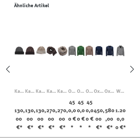
Produktgalerie überspringen
Ähnliche Artikel
Kasc
Kasc
Kasc
Kasc
Kasc
Oxt
Oxt
Oxt
Oxto
Oxto
Win
hmir
hmir
hmir
hmir
hmir
on
on
on
n
n
dsor
45
45
45
Müt
Müt
Müt
scha
scha
Cre
Cre
Cre
Vee
Card
Card
130,
130,
130,
270,
270,
0,0
0,0
0,0
450,
580
1.20
ze
ze
ze
l
l
w
w
w
Pull
igan
igan
00
00
00
00
00
0 €
0 €
0 €
00
,00
0,0
Lesl
Lesl
Pul
Pul
Pul
over
Kasc
ey
ey
lov
lov
lov
hmir
€*
€*
€*
€*
€*
*
*
*
€*
€*
0 €*
er
er
er