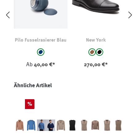
Pilo Fusselrasierer Blau
New York
auswählen
auswählen
Farbe
Farbe
marine
Espresso/Braun
schwarz
Ab
40,00 €*
270,00 €*
Produktgalerie überspringen
Ähnliche Artikel
Rabatt
%