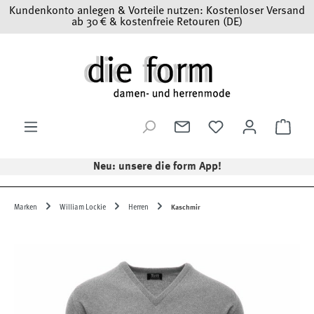
Kundenkonto anlegen & Vorteile nutzen: Kostenloser Versand
Zum Hauptinhalt springen
ab 30 € & kostenfreie Retouren (DE)
Ware
Neu: unsere die form App!
Marken
William Lockie
Herren
Kaschmir
Bildergalerie überspringen