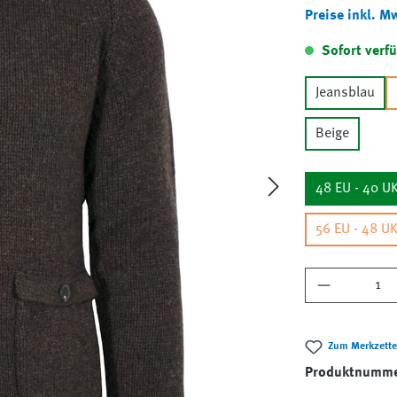
Preise inkl. M
Sofort verfü
Jeansblau
Beige
48 EU - 40 U
56 EU - 48 U
Produkt A
Zum Merkzette
Produktnumm