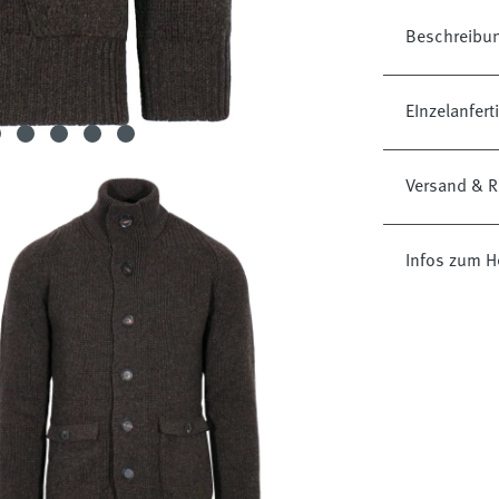
Beschreibu
EInzelanfer
Versand & R
Infos zum He