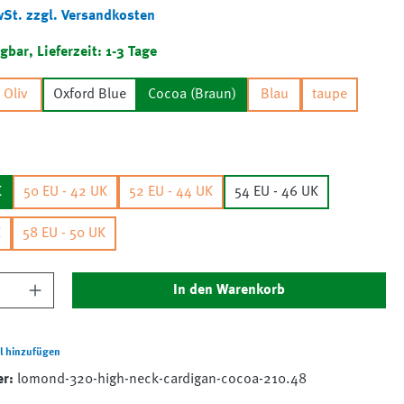
wSt. zzgl. Versandkosten
gbar, Lieferzeit: 1-3 Tage
Oliv
Oxford Blue
Cocoa (Braun)
Blau
taupe
K
50 EU - 42 UK
52 EU - 44 UK
54 EU - 46 UK
K
58 EU - 50 UK
nzahl: Gib den gewünschten Wert ein oder 
In den Warenkorb
l hinzufügen
er:
lomond-320-high-neck-cardigan-cocoa-210.48