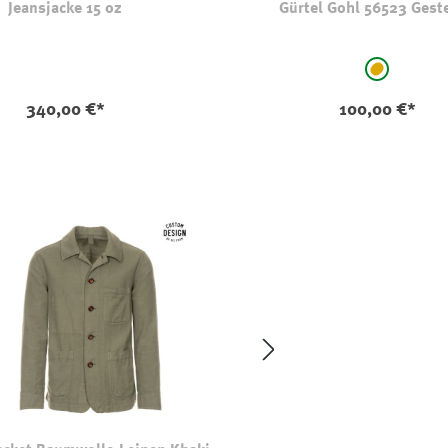
Jeansjacke 15 oz
Gürtel Gohl 56523 Gest
auswählen
Farbe
hellbraun
(Diese Optio
340,00 €*
100,00 €*