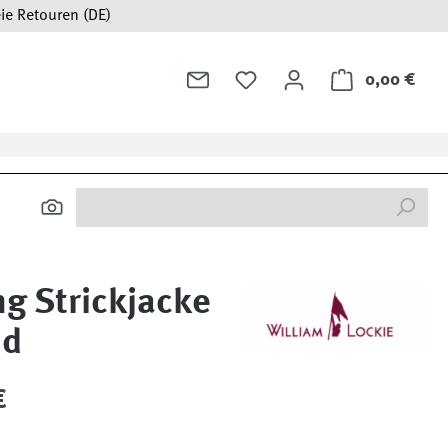
ie Retouren (DE)
0,00 €
Ware
g Strickjacke
nd
:
€