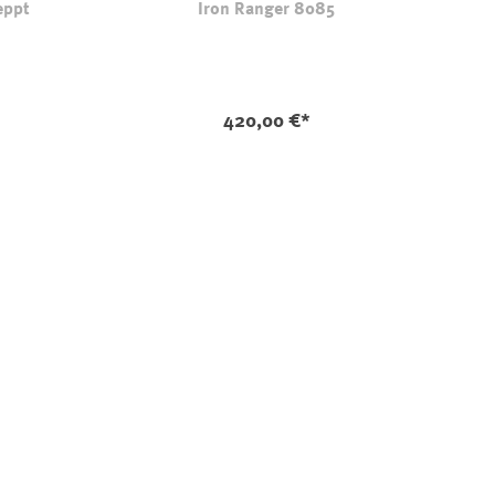
eppt
Iron Ranger 8085
-camel
n ist zurzeit nicht verfügbar.)
420,00 €*