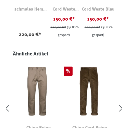
schmales Hemd
Cord Weste
Cord Weste Blau
Cord
Beige
150,00 €*
150,00 €*
220,00 €*
(31.82%
220,00 €*
(31.82%
220,00 €*
gespart)
gespart)
Produktgalerie überspringen
Ähnliche Artikel
Rabatt
%