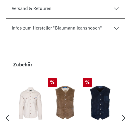
Versand & Retouren
Infos zum Hersteller "Blaumann Jeanshosen"
Produktgalerie überspringen
Zubehör
Rabatt
Rabatt
%
%