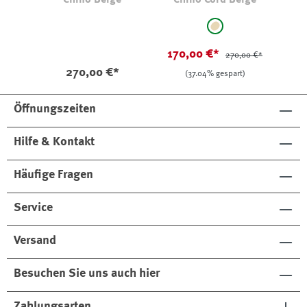
Chino Beige
Chino Cord Beige
auswählen
auswählen
Farbe
Farbe
beige
(Diese Option ist zurze
170,00 €*
270,00 €*
270,00 €*
(37.04% gespart)
Öffnungszeiten
Hilfe & Kontakt
Häufige Fragen
Service
Versand
Besuchen Sie uns auch hier
Zahlungsarten