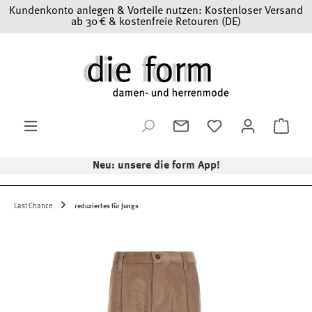
Kundenkonto anlegen & Vorteile nutzen: Kostenloser Versand
Zum Hauptinhalt springen
ab 30 € & kostenfreie Retouren (DE)
Ware
Neu: unsere die form App!
Last Chance
reduziertes für Jungs
Bildergalerie überspringen