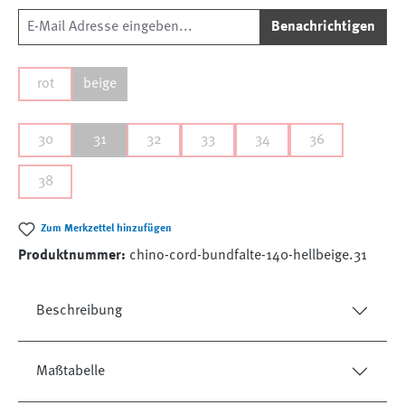
Benachrichtigen
rot
beige
30
31
32
33
34
36
38
Zum Merkzettel hinzufügen
Produktnummer:
chino-cord-bundfalte-140-hellbeige.31
Beschreibung
Maßtabelle