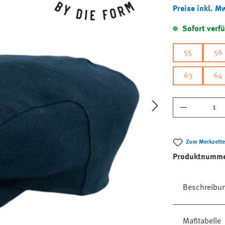
Preise inkl. M
Sofort verfü
55
56
63
64
Produkt A
Zum Merkzette
Produktnumm
Beschreibu
Maßtabelle