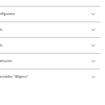
figurator
is
is
etouren
ersteller "Wigens"