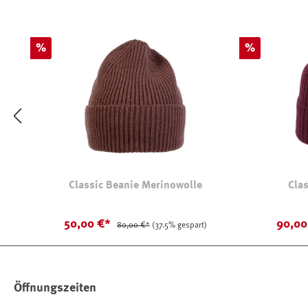
Rabatt
Rabatt
%
%
Classic Beanie Merinowolle
Cla
50,00 €*
90,00
80,00 €*
(37.5% gespart)
Öffnungszeiten