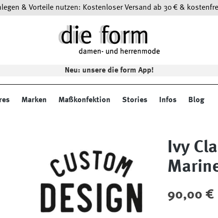
egen & Vorteile nutzen: Kostenloser Versand ab 30 € & kostenfre
Neu: unsere die form App!
res
Marken
Maßkonfektion
Stories
Infos
Blog
Ivy Cl
Marin
Regulärer Preis
90,00 €