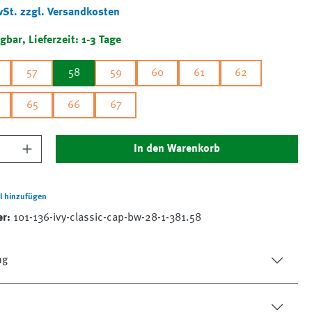
wSt. zzgl. Versandkosten
gbar, Lieferzeit: 1-3 Tage
57
58
59
60
61
62
65
66
67
nzahl: Gib den gewünschten Wert ein oder 
In den Warenkorb
l hinzufügen
er:
101-136-ivy-classic-cap-bw-28-1-381.58
ng