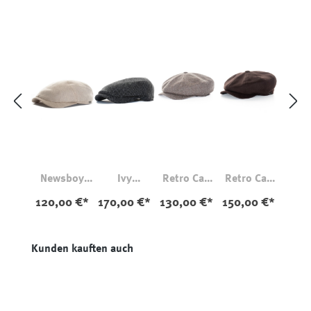
Newsboy
Ivy
Retro Cap
Retro Cap
Slim Cap
Contempora
Fischgrätmu
Kaschmir
120,00 €*
170,00 €*
130,00 €*
150,00 €*
Leinen Sand
ry Cap mit
ster Beige
Braun
Ohrenklapp
en Fischgrat
Produktgalerie überspringen
Kunden kauften auch
Grau