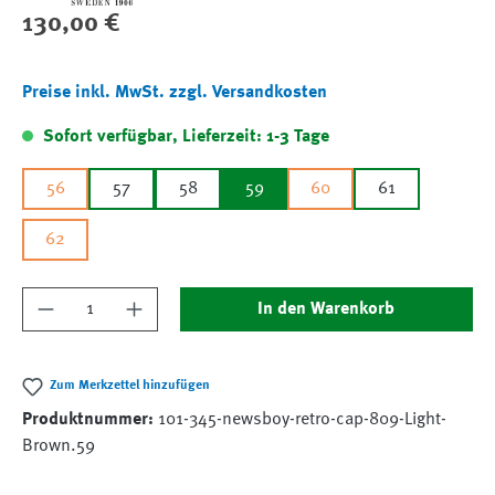
Regulärer Preis:
130,00 €
Preise inkl. MwSt. zzgl. Versandkosten
Sofort verfügbar, Lieferzeit: 1-3 Tage
56
57
58
59
60
61
62
Produkt Anzahl: Gib den gewünschten Wert ein
In den Warenkorb
Zum Merkzettel hinzufügen
Produktnummer:
101-345-newsboy-retro-cap-809-Light-
Brown.59