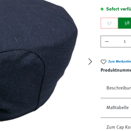
Sofort verfü
57
58
Produkt A
Zum Merkzette
Produktnumm
Beschreibu
Maßtabelle
Zum Cap Kon