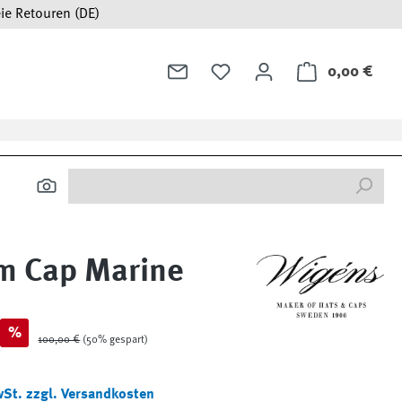
ie Retouren (DE)
0,00 €
Ware
im Cap Marine
%
Regulärer Preis:
100,00 €
(50% gespart)
wSt. zzgl. Versandkosten