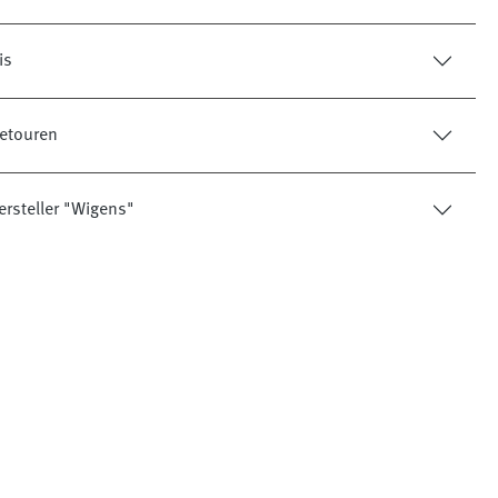
is
etouren
ersteller "Wigens"