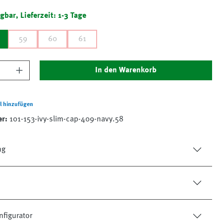
gbar, Lieferzeit: 1-3 Tage
59
60
61
nzahl: Gib den gewünschten Wert ein oder 
In den Warenkorb
l hinzufügen
er:
101-153-ivy-slim-cap-409-navy.58
ng
figurator