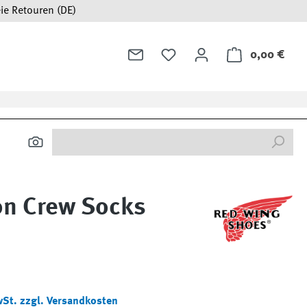
ie Retouren (DE)
0,00 €
Ware
on Crew Socks
:
wSt. zzgl. Versandkosten