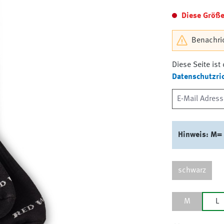
Diese Größe 
Benachric
Diese Seite is
Datenschutzric
Hinweis: M= 6
schwarz
M
L