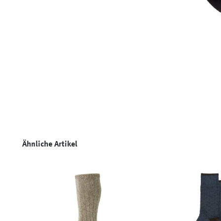
Produktgalerie überspringen
Ähnliche Artikel