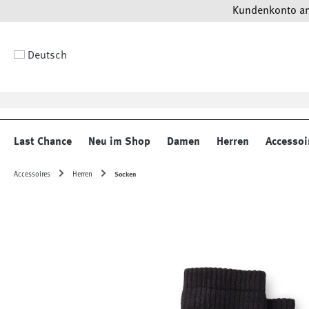
Kundenkonto anl
 Hauptinhalt springen
Zur Suche springen
Zur Hauptnavigation springen
Deutsch
Last Chance
Neu im Shop
Damen
Herren
Accessoi
Accessoires
Herren
Socken
Bildergalerie überspringen