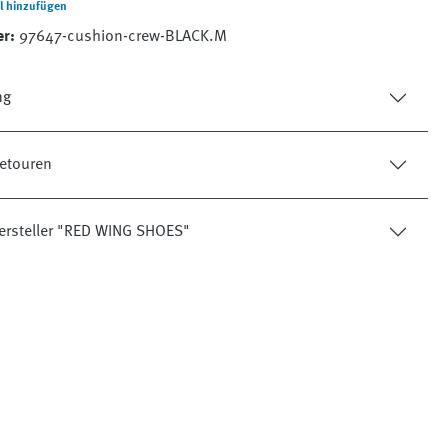
l hinzufügen
er:
97647-cushion-crew-BLACK.M
ng
etouren
ersteller "RED WING SHOES"