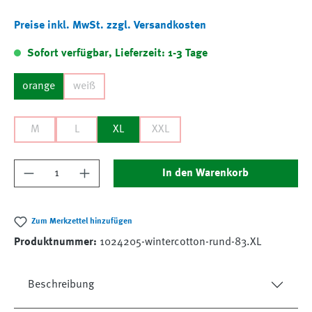
Preise inkl. MwSt. zzgl. Versandkosten
Sofort verfügbar, Lieferzeit: 1-3 Tage
orange
weiß
M
L
XL
XXL
Produkt Anzahl: Gib den gewünschten Wert ein
In den Warenkorb
Zum Merkzettel hinzufügen
Produktnummer:
1024205-wintercotton-rund-83.XL
Beschreibung