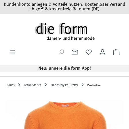
Kundenkonto anlegen & Vorteile nutzen: Kostenloser Versand
Zum Hauptinhalt springen
ab 30 € & kostenfreie Retouren (DE)
Ware
Neu: unsere die form App!
Stories
Brand Stories
Brandstory Phil Petter
Produktion
Bildergalerie überspringen