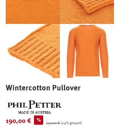
Wintercotton Pullover
Verkaufspreis:
%
190,00 €
Regulärer Preis:
250,00 €
(24% gespart)