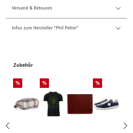
Versand & Retouren
Infos zum Hersteller "Phil Petter"
Produktgalerie überspringen
Zubehör
Rabatt
Rabatt
Rabatt
%
%
%