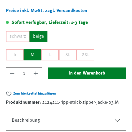
Preise inkl. MwSt. zzgl. Versandkosten
Sofort verfügbar, Lieferzeit: 1-3 Tage
schwarz
beige
S
M
L
XL
XXL
Produkt Anzahl: Gib den gewünschten Wert ein
In den Warenkorb
Zum Merkzettel hinzufügen
Produktnummer:
2124211-ripp-strick-zipper-jacke-03.M
Beschreibung