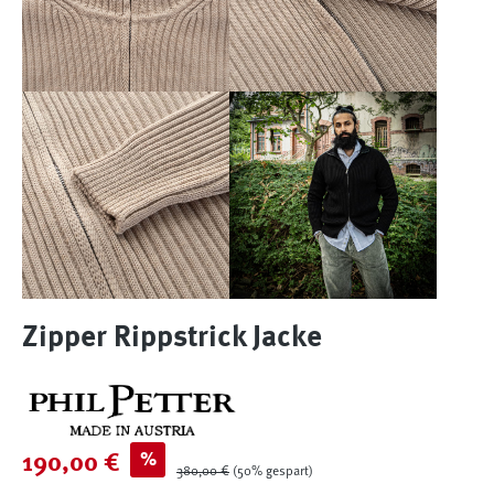
Zipper Rippstrick Jacke
Verkaufspreis:
%
190,00 €
Regulärer Preis:
380,00 €
(50% gespart)