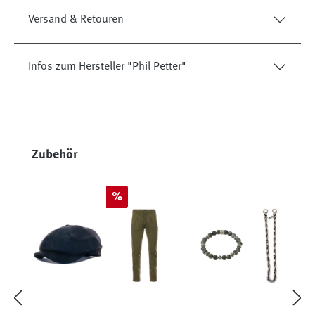
Versand & Retouren
Infos zum Hersteller "Phil Petter"
Produktgalerie überspringen
Zubehör
Rabatt
%