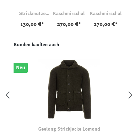
Strickmütze
Kaschmirschal
Kaschmirschal
Mouline
130,00 €*
270,00 €*
270,00 €*
Produktgalerie überspringen
Kunden kauften auch
Neu
Geelong Strickjacke Lomond