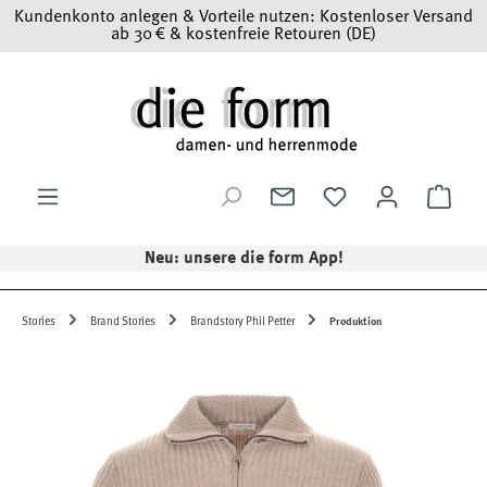
Kundenkonto anlegen & Vorteile nutzen: Kostenloser Versand
Zum Hauptinhalt springen
ab 30 € & kostenfreie Retouren (DE)
Ware
Neu: unsere die form App!
Stories
Brand Stories
Brandstory Phil Petter
Produktion
Bildergalerie überspringen