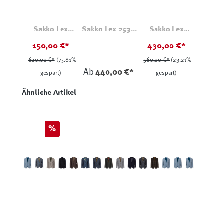
Sakko Lex
Sakko Lex 2536
Sakko Lex
Dunkelblau
Hellblau
28252
150,00 €*
430,00 €*
Karomuster Blau
620,00 €*
(75.81%
560,00 €*
(23.21%
Ab
440,00 €*
gespart)
gespart)
Produktgalerie überspringen
Ähnliche Artikel
Rabatt
%