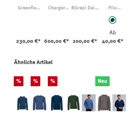
Greenflex
Charger
BGrepi Dai V
Pilo
Whiskey
Jacket 7089
Dark Jeans
Fusselrasie
auswäh
Farbe
rer Blau
marine
Ab
230,00 €*
600,00 €*
200,00 €*
40,00 €*
Produktgalerie überspringen
Ähnliche Artikel
Rabatt
Rabatt
Rabatt
%
%
%
Neu