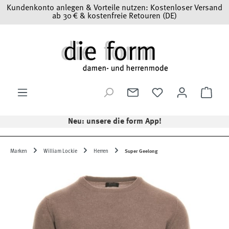
Kundenkonto anlegen & Vorteile nutzen: Kostenloser Versand
Zum Hauptinhalt springen
ab 30 € & kostenfreie Retouren (DE)
Ware
Neu: unsere die form App!
Marken
William Lockie
Herren
Super Geelong
Bildergalerie überspringen