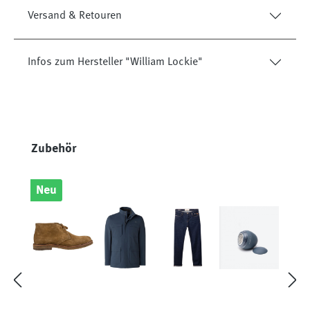
Versand & Retouren
Infos zum Hersteller "William Lockie"
Produktgalerie überspringen
Zubehör
Neu