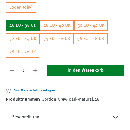
Loden (oliv)
46 EU - 38 UK
48 EU - 40 UK
50 EU - 42 UK
52 EU - 44 UK
54 EU - 46 UK
56 EU - 48 UK
58 EU - 50 UK
Produkt Anzahl: Gib den gewünschten Wert ein
In den Warenkorb
Zum Merkzettel hinzufügen
Produktnummer:
Gordon-Crew-dark-natural.46
Beschreibung