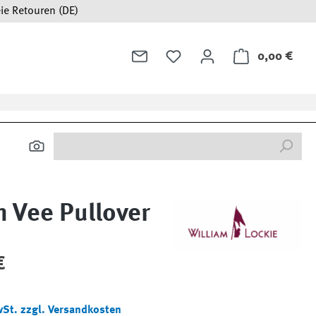
ie Retouren (DE)
0,00 €
Ware
 Vee Pullover
:
€
wSt. zzgl. Versandkosten