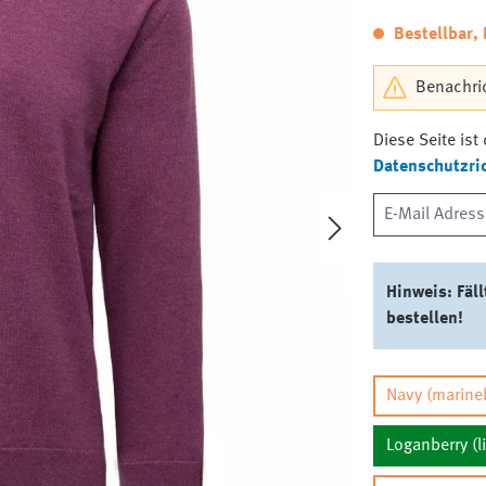
Bestellbar, 
Benachric
Diese Seite is
Datenschutzric
Hinweis: Fäl
bestellen!
Navy (marine
Loganberry (li