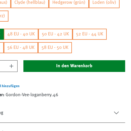
aux)
Clyde (hellblau)
Hedgerow (grün)
Loden (oliv)
rz)
K
48 EU - 40 UK
50 EU - 42 UK
52 EU - 44 UK
K
56 EU - 48 UK
58 EU - 50 UK
nzahl: Gib den gewünschten Wert ein oder 
In den Warenkorb
l hinzufügen
er:
Gordon-Vee-loganberry.46
ng