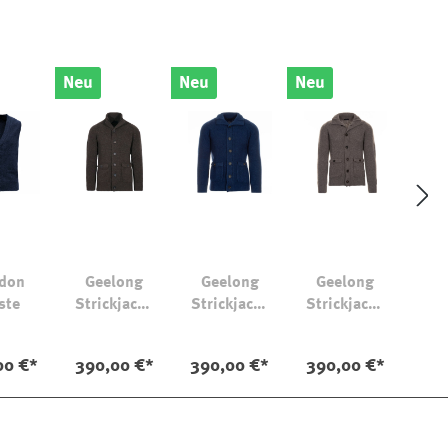
Neu
Neu
Neu
don
Geelong
Geelong
Geelong
ste
Strickjacke
Strickjacke
Strickjacke
Lomond
Lomond
Lomond
00 €*
390,00 €*
390,00 €*
390,00 €*