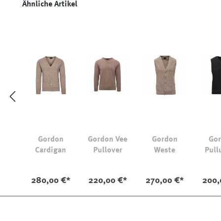
Produktgalerie überspringen
Ähnliche Artikel
Gordon
Gordon Vee
Gordon
Go
Cardigan
Pullover
Weste
Pull
280,00 €*
220,00 €*
270,00 €*
200,