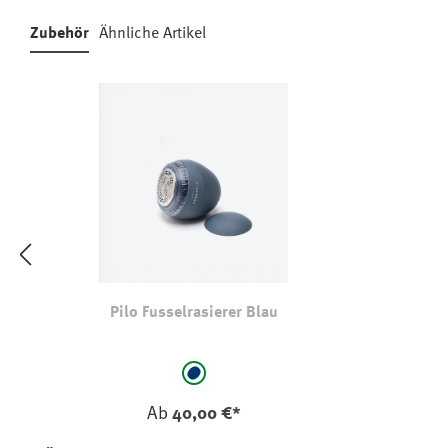
Zubehör
Ähnliche Artikel
Produktgalerie überspringen
Pilo Fusselrasierer Blau
auswählen
Farbe
marine
Ab
40,00 €*