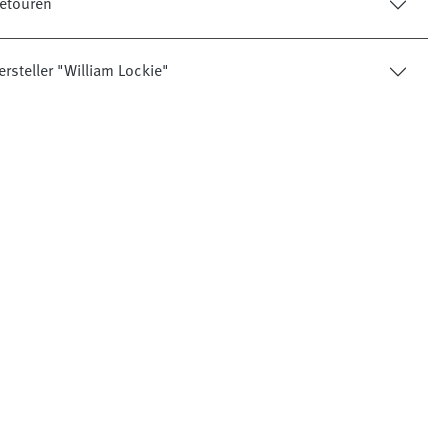
etouren
rsteller "William Lockie"