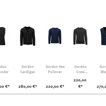
rdon
Gordon
Gordon Vee
Gordon
Gor
under
Cardigan
Pullover
Crew
We
Pullover
220,00
00 €*
280,00 €*
220,00 €*
€*
270,