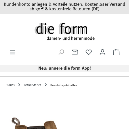
Kundenkonto anlegen & Vorteile nutzen: Kostenloser Versand
Zum Hauptinhalt springen
ab 30 € & kostenfreie Retouren (DE)
Ware
Neu: unsere die form App!
Stories
Brand Stories
Brandstory Astorflex
Bildergalerie überspringen