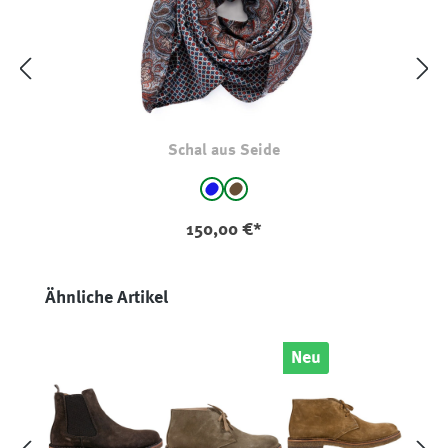
Schal aus Seide
auswählen
Farbe
Blau
braun
(Diese Option ist zurzeit nicht verfügbar
(Diese Option ist zurzeit nicht verf
150,00 €*
Produktgalerie überspringen
Ähnliche Artikel
Neu