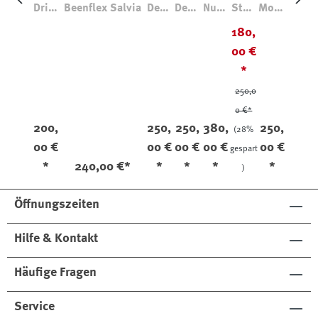
Driftf
Beenflex Salvia
Deuk
Deuk
Nuvo
Ston
Moka
lex
eflex
eflex
flex
eflex
flex
180,
Dark
Milit
Dark
Rubb
Herit
Loafe
00 €
Khak
are
Khak
er
age
r
*
i
i
Blu
Fores
ta
250,0
0 €*
200,
250,
250,
380,
250,
(28%
00 €
00 €
00 €
00 €
00 €
gespart
*
240,00 €*
*
*
*
*
)
Öffnungszeiten
Hilfe & Kontakt
Häufige Fragen
Service