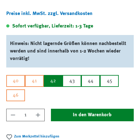
Preise inkl. MwSt. zzgl. Versandkosten
Sofort verfügbar, Lieferzeit: 1-3 Tage
Hinweis: Nicht lagernde Größen können nachbestellt
werden und sind innerhalb von 1-2 Wochen wieder
vorrätig!
40
41
42
43
44
45
46
Produkt Anzahl: Gib den gewünschten Wert ein
In den Warenkorb
Zum Merkzettel hinzufügen