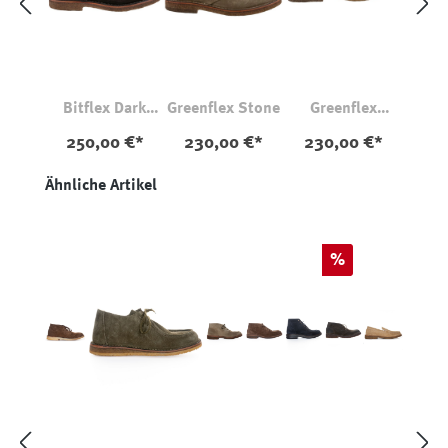
Bitflex Dark
Greenflex Stone
Greenflex
Chestnut
Whiskey
250,00 €*
230,00 €*
230,00 €*
Produktgalerie überspringen
Ähnliche Artikel
Rabatt
%