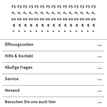
fle
ee
fle
ee
fle
fle
fle
fle
fle
fle
fle
ee
ee
ee
ee
25
23
25
23
25
25
25
25
25
25
25
23
23
23
23
x
nfl
x
nfl
x
x
x
x
x
x
x
nfl
nfl
nfl
nfl
0,
0,
0,
0,
0,
0,
0,
0,
0,
0,
0,
0,
0,
0,
0,
Da
ex
For
ex
Da
Da
Da
Da
Da
Da
Da
ex
ex
ex
ex
00
00
00
00
00
00
00
00
00
00
00
00
00
00
00
rk
St
res
Da
rk
rk
rk
rk
rk
rk
rk
St
St
St
St
Kh
on
ta
rk
Kh
Kh
Kh
Ch
Ch
Ch
Ch
on
on
on
on
€
€
€
€
€
€
€
€
€
€
€
€
€
€
€
aki
e
Ch
aki
aki
aki
est
est
est
est
e
e
e
e
*
*
*
*
*
*
*
*
*
*
*
*
*
*
*
est
nu
nu
nu
nu
nu
t
t
t
t
Öffnungszeiten
t
Hilfe & Kontakt
Häufige Fragen
Service
Versand
Besuchen Sie uns auch hier