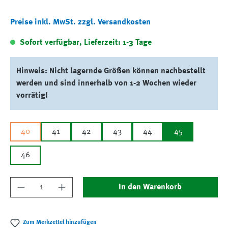
Preise inkl. MwSt. zzgl. Versandkosten
Sofort verfügbar, Lieferzeit: 1-3 Tage
Hinweis: Nicht lagernde Größen können nachbestellt
werden und sind innerhalb von 1-2 Wochen wieder
vorrätig!
40
41
42
43
44
45
46
Produkt Anzahl: Gib den gewünschten Wert ein
In den Warenkorb
Zum Merkzettel hinzufügen