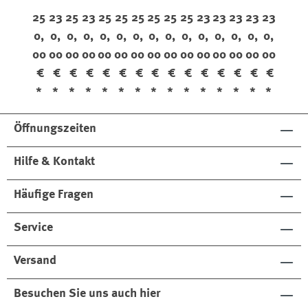
fle
ee
fle
ee
fle
fle
fle
fle
fle
fle
ee
ee
ee
ee
ee
25
23
25
23
25
25
25
25
25
25
23
23
23
23
23
x
nfl
x
nfl
x
x
x
x
x
x
nfl
nfl
nfl
nfl
nfl
0,
0,
0,
0,
0,
0,
0,
0,
0,
0,
0,
0,
0,
0,
0,
Da
ex
For
ex
Da
Da
Da
Da
Da
Da
ex
ex
ex
ex
ex
00
00
00
00
00
00
00
00
00
00
00
00
00
00
00
rk
St
res
Da
rk
rk
rk
rk
rk
rk
St
St
St
St
St
Kh
on
ta
rk
Kh
Kh
Kh
Ch
Ch
Ch
on
on
on
on
on
€
€
€
€
€
€
€
€
€
€
€
€
€
€
€
aki
e
Ch
aki
aki
aki
est
est
est
e
e
e
e
e
*
*
*
*
*
*
*
*
*
*
*
*
*
*
*
est
nu
nu
nu
nu
t
t
t
Öffnungszeiten
t
Hilfe & Kontakt
Häufige Fragen
Service
Versand
Besuchen Sie uns auch hier