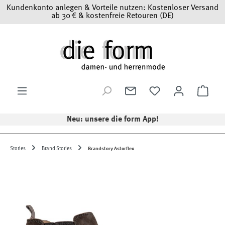
Kundenkonto anlegen & Vorteile nutzen: Kostenloser Versand
Zum Hauptinhalt springen
ab 30 € & kostenfreie Retouren (DE)
Ware
Neu: unsere die form App!
Stories
Brand Stories
Brandstory Astorflex
Bildergalerie überspringen