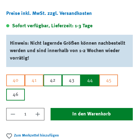
Preise inkl. MwSt. zzgl. Versandkosten
Sofort verfügbar, Lieferzeit: 1-3 Tage
Hinweis: Nicht lagernde Größen können nachbestellt
werden und sind innerhalb von 1-2 Wochen wieder
vorrätig!
40
41
42
43
44
45
46
Produkt Anzahl: Gib den gewünschten Wert ein
In den Warenkorb
Zum Merkzettel hinzufügen