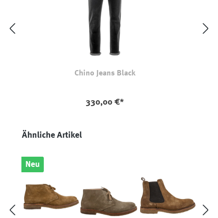
Chino Jeans Black
auswählen
Farbe
330,00 €*
Produktgalerie überspringen
Ähnliche Artikel
Neu