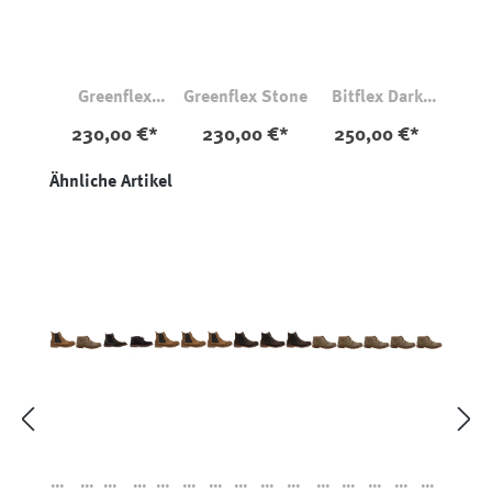
Greenflex
Greenflex Stone
Bitflex Dark
Whiskey
Khaki
230,00 €*
230,00 €*
250,00 €*
Produktgalerie überspringen
Ähnliche Artikel
Bit
Gr
Bit
Gr
Bit
Bit
Bit
Bit
Bit
Bit
Gr
Gr
Gr
Gr
Gr