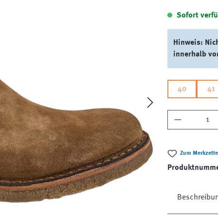
Sofort verfü
Hinweis: Nic
innerhalb vo
40
41
Produkt A
Zum Merkzette
Produktnumm
Beschreibu