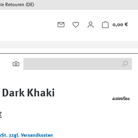
ie Retouren (DE)
0,00 €
Ware
x Dark Khaki
:
€
wSt. zzgl. Versandkosten