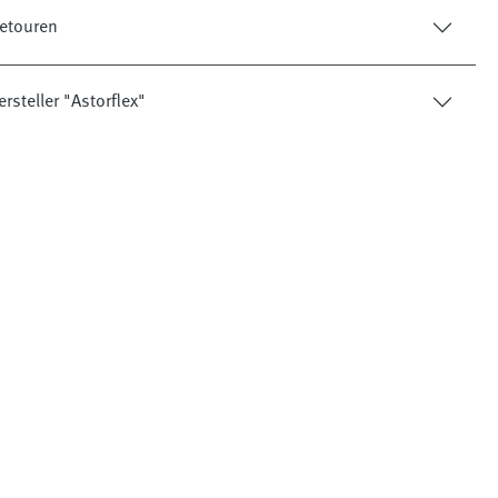
etouren
rsteller "Astorflex"