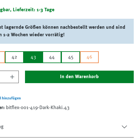
gbar, Lieferzeit: 1-3 Tage
ht lagernde Größen können nachbestellt werden und sind
n 1-2 Wochen wieder vorrätig!
42
43
44
45
46
nzahl: Gib den gewünschten Wert ein oder 
In den Warenkorb
l hinzufügen
er:
bitflex-001-419-Dark-Khaki.43
ng