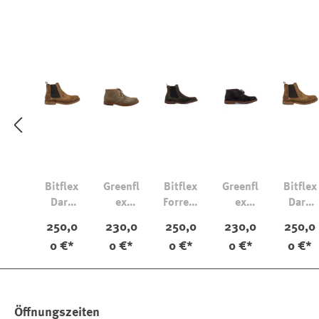
Bitflex
Greenfl
Bitflex
Greenfl
Bitflex
Dark
ex
Forrest
ex
Dark
Khaki
Stone
a
Dark
Khaki
250,0
230,0
250,0
230,0
250,0
Chestn
0 €*
0 €*
0 €*
0 €*
0 €*
ut
Öffnungszeiten