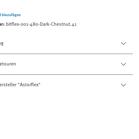
l hinzufügen
er:
bitflex-001-480-Dark-Chestnut.41
ng
etouren
rsteller "Astorflex"