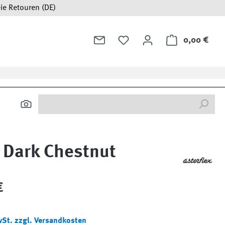
ie Retouren (DE)
0,00 €
Ware
x Dark Chestnut
:
€
wSt. zzgl. Versandkosten