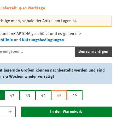
Lieferzeit: 5-10 Werktage
htige mich, sobald der Artikel am Lager ist.
t durch reCAPTCHA geschützt und es gelten die
htlinie
und
Nutzungsbedingungen
.
Benachrichtigen
ht lagernde Größen können nachbestellt werden und sind
n 1-2 Wochen wieder vorrätig!
42
43
44
45
46
nzahl: Gib den gewünschten Wert ein oder 
In den Warenkorb