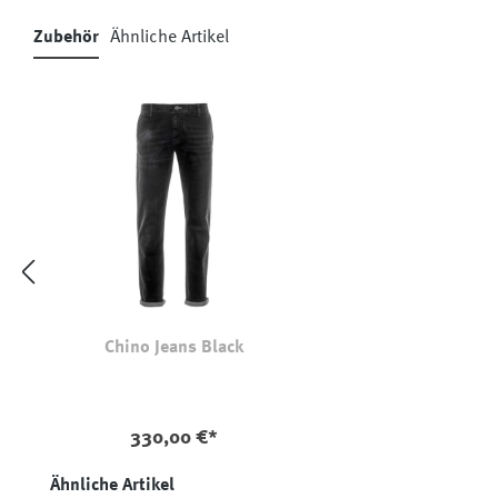
Zubehör
Ähnliche Artikel
Produktgalerie überspringen
Chino Jeans Black
auswählen
Farbe
330,00 €*
Produktgalerie überspringen
Ähnliche Artikel