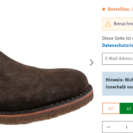
Bestellbar, 
Benachric
Diese Seite is
Datenschutzric
Hinweis: Nic
innerhalb vo
40
41
Produkt A