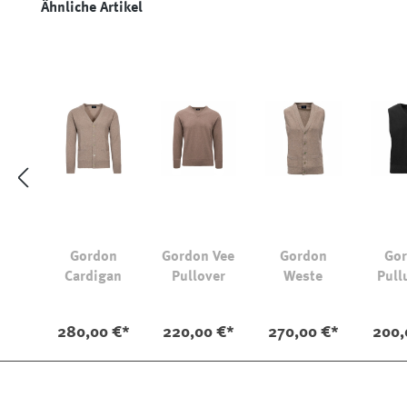
Produktgalerie überspringen
Ähnliche Artikel
Gordon
Gordon Vee
Gordon
Go
Cardigan
Pullover
Weste
Pull
280,00 €*
220,00 €*
270,00 €*
200,