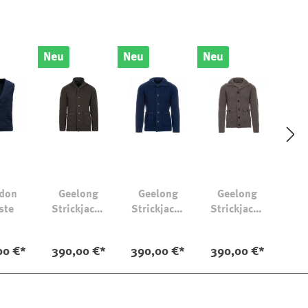
Neu
Neu
Neu
don
Geelong
Geelong
Geelong
ste
Strickjacke
Strickjacke
Strickjacke
Lomond
Lomond
Lomond
00 €*
390,00 €*
390,00 €*
390,00 €*