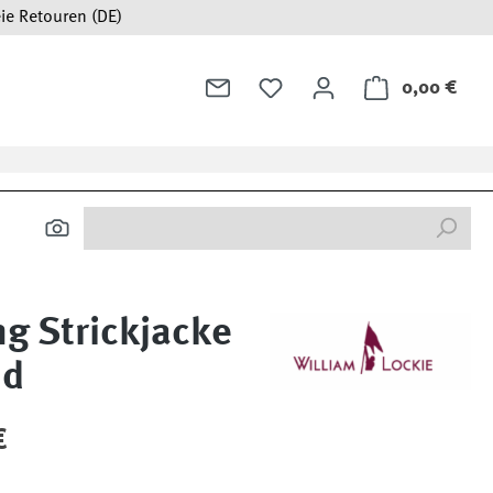
ie Retouren (DE)
0,00 €
Ware
g Strickjacke
nd
:
€