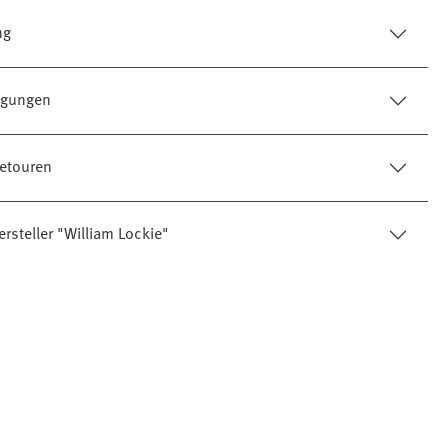
ng
tigungen
etouren
rsteller "William Lockie"