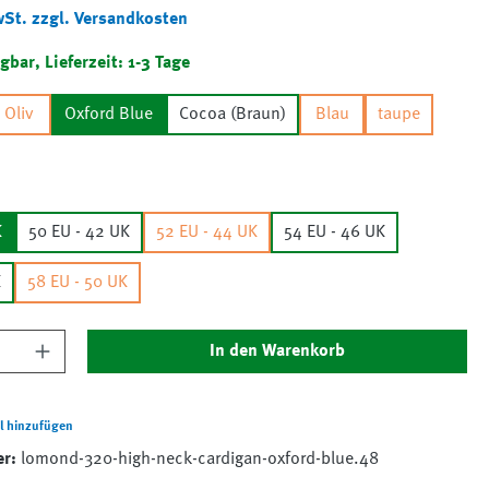
wSt. zzgl. Versandkosten
gbar, Lieferzeit: 1-3 Tage
Oliv
Oxford Blue
Cocoa (Braun)
Blau
taupe
K
50 EU - 42 UK
52 EU - 44 UK
54 EU - 46 UK
K
58 EU - 50 UK
nzahl: Gib den gewünschten Wert ein oder 
In den Warenkorb
l hinzufügen
er:
lomond-320-high-neck-cardigan-oxford-blue.48