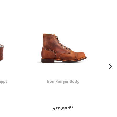
eppt
Iron Ranger 8085
-camel
n ist zurzeit nicht verfügbar.)
420,00 €*