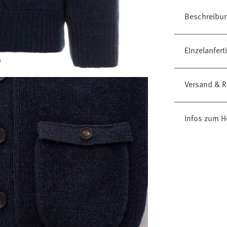
Beschreibu
EInzelanfer
Versand & R
Infos zum He