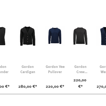
rdon
Gordon
Gordon Vee
Gordon
Gor
under
Cardigan
Pullover
Crew
We
Pullover
220,00
00 €*
280,00 €*
220,00 €*
€*
270,