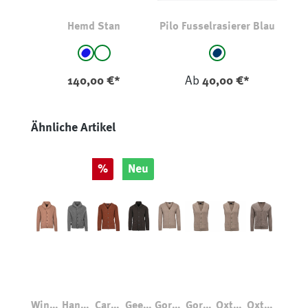
Hemd Stan
Pilo Fusselrasierer Blau
auswählen
auswählen
Farbe
Farbe
Blau
weiß
marine
140,00 €*
Ab
40,00 €*
Produktgalerie überspringen
Ähnliche Artikel
Rabatt
%
Neu
Winds
Hanov
Cardi
Geelo
Gordo
Gordo
Oxton
Oxton