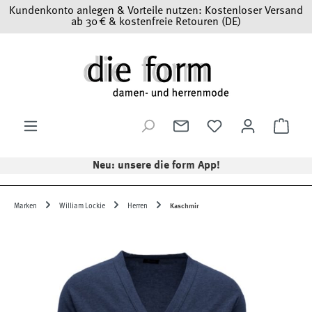
Kundenkonto anlegen & Vorteile nutzen: Kostenloser Versand
Zum Hauptinhalt springen
ab 30 € & kostenfreie Retouren (DE)
Ware
Neu: unsere die form App!
Marken
William Lockie
Herren
Kaschmir
Bildergalerie überspringen