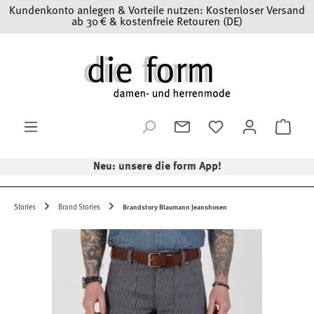
Kundenkonto anlegen & Vorteile nutzen: Kostenloser Versand
Zum Hauptinhalt springen
ab 30 € & kostenfreie Retouren (DE)
Ware
Neu: unsere die form App!
Stories
Brand Stories
Brandstory Blaumann Jeanshosen
Bildergalerie überspringen