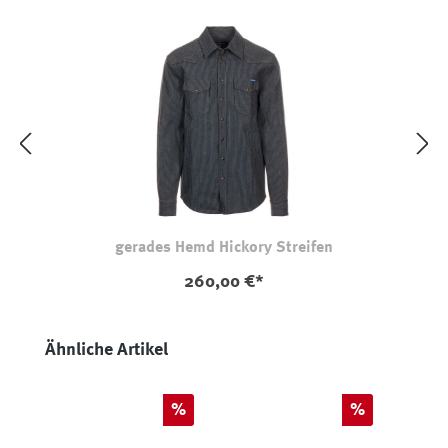
gerades Hemd Hickory Streifen
260,00 €*
Produktgalerie überspringen
Ähnliche Artikel
Rabatt
Rabatt
%
%