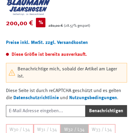
Verkaufspreis:
%
200,00 €
Regulärer Preis:
280,00 €
(28.57% gespart)
Preise inkl. MwSt. zzgl. Versandkosten
Diese Größe ist bereits ausverkauft.
Benachrichtige mich, sobald der Artikel am Lager
ist.
Diese Seite ist durch reCAPTCHA geschützt und es gelten
die
Datenschutzrichtlinie
und
Nutzungsbedingungen
.
Benachrichtigen
W30 / L34
W31 / L34
W32 / L34
W33 / L34