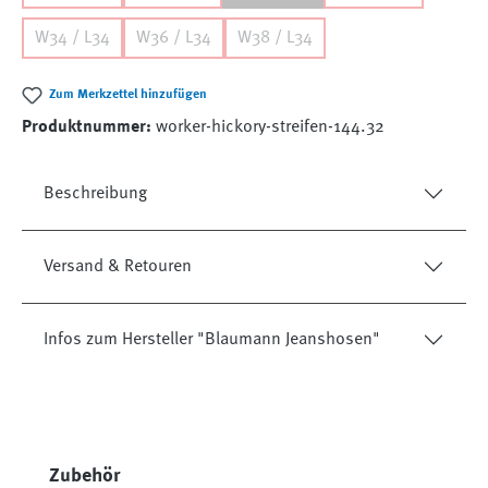
W34 / L34
W36 / L34
W38 / L34
Zum Merkzettel hinzufügen
Produktnummer:
worker-hickory-streifen-144.32
Beschreibung
Versand & Retouren
Infos zum Hersteller "Blaumann Jeanshosen"
Produktgalerie überspringen
Zubehör