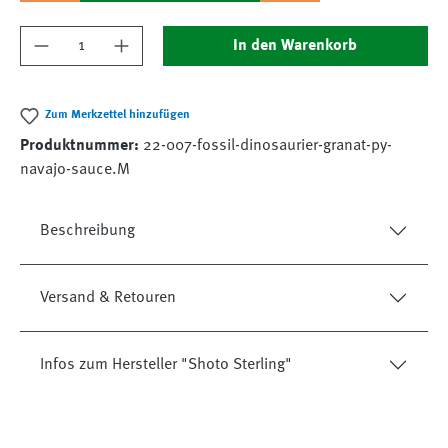
Produkt Anzahl: Gib den gewünschten Wert ein
In den Warenkorb
Zum Merkzettel hinzufügen
Produktnummer:
22-007-fossil-dinosaurier-granat-py-
navajo-sauce.M
Beschreibung
Versand & Retouren
Infos zum Hersteller "Shoto Sterling"