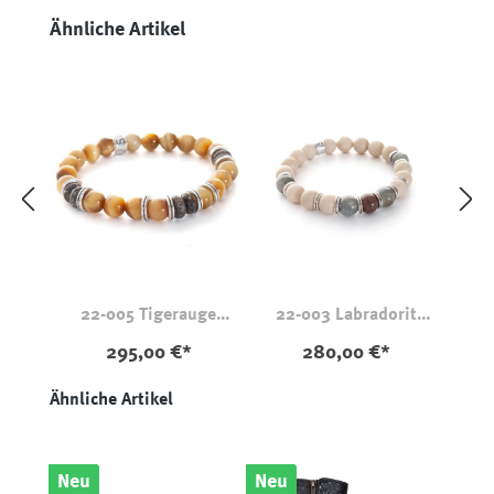
Produktgalerie überspringen
Ähnliche Artikel
22-005 Tigerauge
22-003 Labradorit
Dinosaurierknochen
Dinosaurierknochen
295,00 €*
280,00 €*
Produktgalerie überspringen
Ähnliche Artikel
Neu
Neu