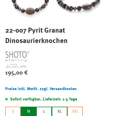
22-007 Pyrit Granat
Dinosaurierknochen
Regulärer Preis:
195,00 €
Preise inkl. MwSt. zzgl. Versandkosten
Sofort verfügbar, Lieferzeit: 1-3 Tage
S
M
L
XL
XXL