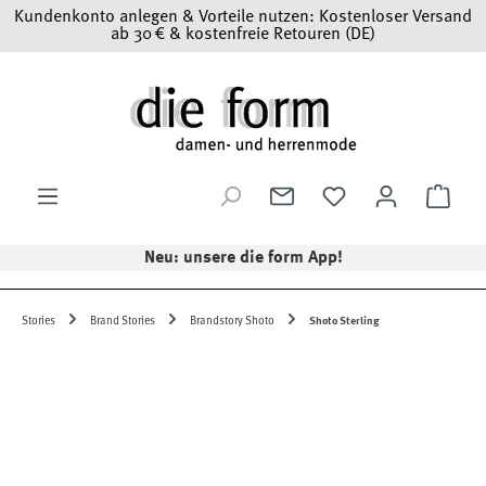
Kundenkonto anlegen & Vorteile nutzen: Kostenloser Versand
Zum Hauptinhalt springen
ab 30 € & kostenfreie Retouren (DE)
Ware
Neu: unsere die form App!
Stories
Brand Stories
Brandstory Shoto
Shoto Sterling
Bildergalerie überspringen