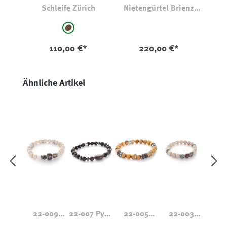
Schleife Zürich
Nietengürtel Brienz
80241
auswählen
Farbe
braun - gestreift
110,00 €*
220,00 €*
Produktgalerie überspringen
Ähnliche Artikel
22-009
22-007 Pyrit
22-005
22-003
Turitella
Granat
Tigerauge
Labradorit