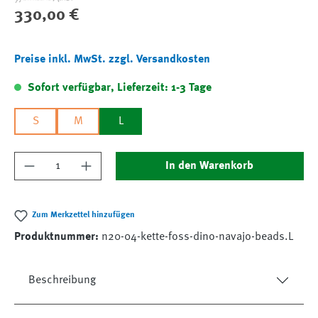
Regulärer Preis:
330,00 €
Preise inkl. MwSt. zzgl. Versandkosten
Sofort verfügbar, Lieferzeit: 1-3 Tage
S
M
L
Produkt Anzahl: Gib den gewünschten Wert ein
In den Warenkorb
Zum Merkzettel hinzufügen
Produktnummer:
n20-04-kette-foss-dino-navajo-beads.L
Beschreibung