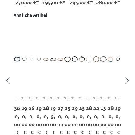
270,00 €*
195,00 €*
295,00 €*
280,00 €*
Achat
Dinosaurier
Dinosaurier
Dinosaurier
knochen
knochen
knochen
Produktgalerie überspringen
Ähnliche Artikel
OE
19-
19-
20-
22-
22-
22-
22-
22-
22-
N2
24-
24-
24-
19-
-
00
T0
02
00
00
00
01
01
00
3
00
01
00
00
36
19
26
19
28
19
27
25
29
25
28
22
13
28
19
18-
1
6
4
3
7
9
6
4
2
Hal
4
0
7
1
0,
0,
0,
0,
0,
5,
0,
0,
0,
0,
0,
0,
0,
0,
0,
00
Qu
Gr
Na
La
Pyr
Tur
Fal
Bla
Di
sk
Eis
Sei
Per
Qu
00
00
00
00
00
00
00
00
00
00
00
00
00
00
00
1
arz
an
vaj
bra
it
ite
ke
uer
no
ett
en
de
u
arz
Me
Ka
at
o
do
Gr
lla
na
Op
sa
e
me
nst
Jas
Ka
€
€
€
€
€
€
€
€
€
€
€
€
€
€
€