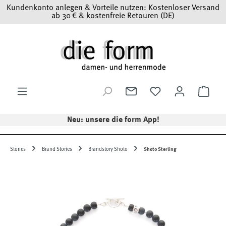
Kundenkonto anlegen & Vorteile nutzen: Kostenloser Versand
Zum Hauptinhalt springen
ab 30 € & kostenfreie Retouren (DE)
Ware
Neu: unsere die form App!
Stories
Brand Stories
Brandstory Shoto
Shoto Sterling
Bildergalerie überspringen