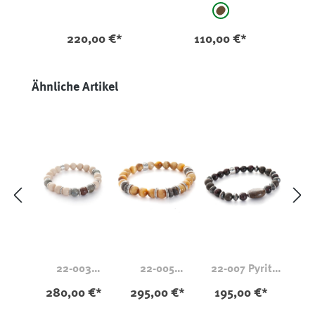
auswählen
Farbe
braun - gestreift
220,00 €*
110,00 €*
Produktgalerie überspringen
Ähnliche Artikel
22-003
22-005
22-007 Pyrit
Labradorit
Tigerauge
Granat
280,00 €*
295,00 €*
195,00 €*
Dinosaurierknoc
Dinosaurierknoc
Dinosaurierknoc