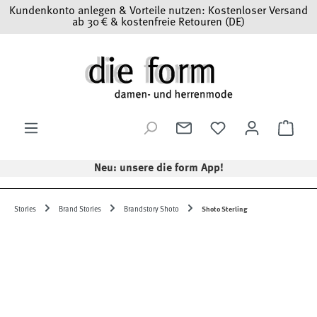
Kundenkonto anlegen & Vorteile nutzen: Kostenloser Versand
Zum Hauptinhalt springen
ab 30 € & kostenfreie Retouren (DE)
Ware
Neu: unsere die form App!
Stories
Brand Stories
Brandstory Shoto
Shoto Sterling
Bildergalerie überspringen