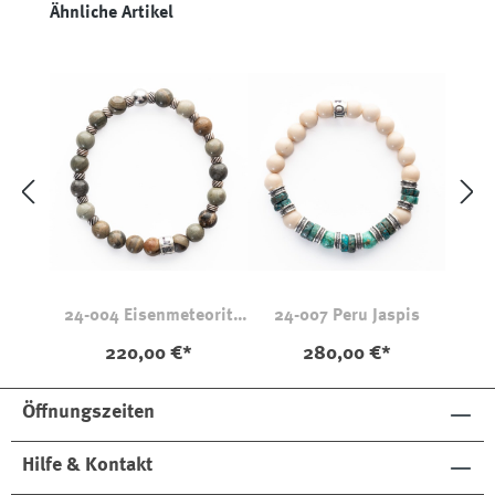
hen
hen
hen
Produktgalerie überspringen
Ähnliche Artikel
24-004 Eisenmeteorit
24-007 Peru Jaspis
Jaspis
220,00 €*
280,00 €*
Öffnungszeiten
Hilfe & Kontakt