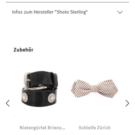
Infos zum Hersteller "Shoto Sterling"
Produktgalerie überspringen
Zubehör
Nietengürtel Brienz
Schleife Zürich
80241