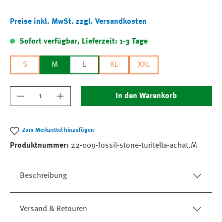
Preise inkl. MwSt. zzgl. Versandkosten
Sofort verfügbar, Lieferzeit: 1-3 Tage
S
M
L
XL
XXL
Produkt Anzahl: Gib den gewünschten Wert ein
In den Warenkorb
Zum Merkzettel hinzufügen
Produktnummer:
22-009-fossil-stone-turitella-achat.M
Beschreibung
Versand & Retouren