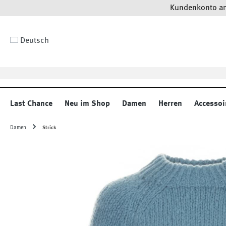
Kundenkonto anl
 Hauptinhalt springen
Zur Suche springen
Zur Hauptnavigation springen
Deutsch
Last Chance
Neu im Shop
Damen
Herren
Accessoi
Damen
Strick
Bildergalerie überspringen