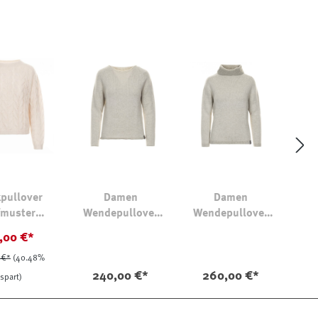
kpullover
Damen
Damen
fmuster
Wendepullover
Wendepullover
mir-Seide
2762
2763
,00 €*
 €*
(40.48%
240,00 €*
260,00 €*
spart)