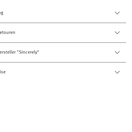
ng
etouren
rsteller "Sincerely"
ise