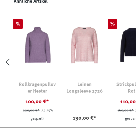
Produktgalerie überspringen
Ähnliche Artikel
Rabatt
Rabatt
%
%
Rollkragenpullov
Leinen
Strickpul
er Hester
Longsleeve 2726
Rot
100,00 €*
110,00
220,00 €*
(54.55%
160,00 €*
130,00 €*
gespart)
gespar