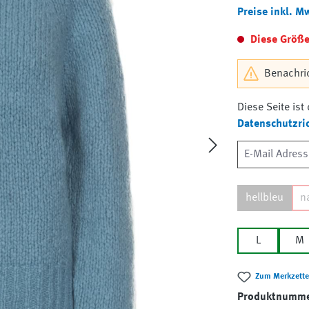
Preise inkl. M
Diese Größe 
Benachric
Diese Seite is
Datenschutzric
hellbleu
n
L
M
Zum Merkzette
Produktnumm