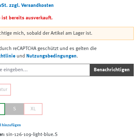
wSt. zzgl. Versandkosten
ist bereits ausverkauft.
htige mich, sobald der Artikel am Lager ist.
t durch reCAPTCHA geschützt und es gelten die
htlinie
und
Nutzungsbedingungen
.
Benachrichtigen
atur
S
XL
l hinzufügen
er:
sin-126-109-light-blue.S