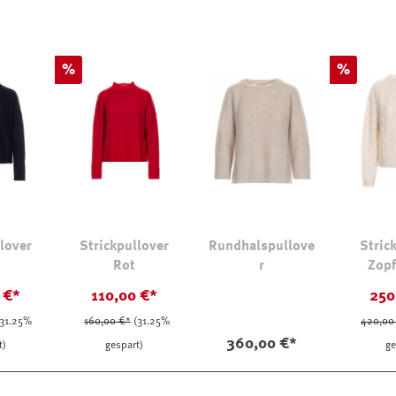
Rabatt
Rabatt
%
%
lover
Strickpullover
Rundhalspullove
Stric
Rot
r
Zop
Kasch
 €*
110,00 €*
250
(31.25%
160,00 €*
(31.25%
420,00
360,00 €*
t)
gespart)
ge