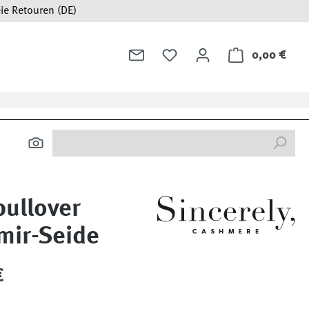
ie Retouren (DE)
0,00 €
Ware
pullover
mir-Seide
:
€