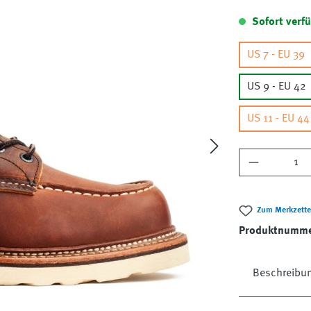
Sofort verfü
US 7 - EU 39
US 9 - EU 42
US 11 - EU 44
Produkt A
Zum Merkzette
Produktnumm
Beschreibu