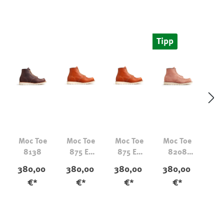
Tipp
Moc Toe
Moc Toe
Moc Toe
Moc Toe
8138
875 EE
875 EE
8208
Breiter
Breiter
Dusty
380,00
380,00
380,00
380,00
Leisten
Leisten
Rose
€*
€*
€*
€*