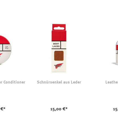
er Conditioner
Schnürsenkel aus Leder
Leathe
aus
Farbe
 €*
15,00 €*
15