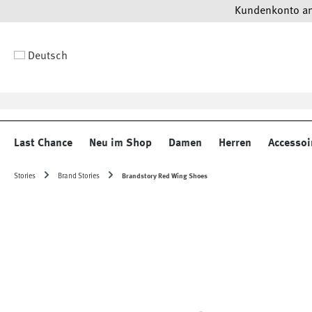
Kundenkonto anl
 Hauptinhalt springen
Zur Suche springen
Zur Hauptnavigation springen
Deutsch
Last Chance
Neu im Shop
Damen
Herren
Accessoi
Stories
Brand Stories
Brandstory Red Wing Shoes
Bildergalerie überspringen