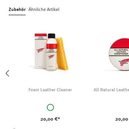
Zubehör
Ähnliche Artikel
Produktgalerie überspringen
Foam Leather Cleaner
All Natural Leath
auswählen
Farbe
original
20,00 €*
20,00