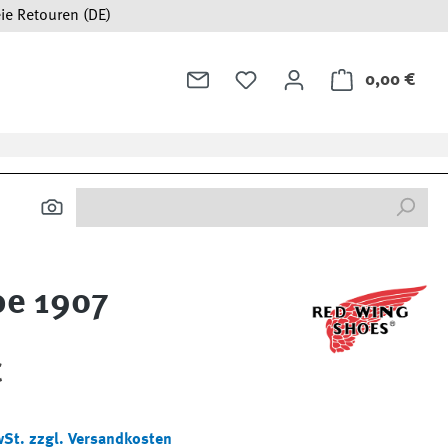
ie Retouren (DE)
0,00 €
Ware
oe 1907
:
€
wSt. zzgl. Versandkosten