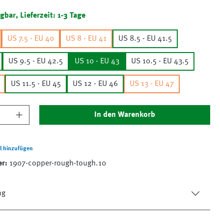
gbar, Lieferzeit: 1-3 Tage
US 7.5 - EU 40
US 8 - EU 41
US 8.5 - EU 41.5
US 9.5 - EU 42.5
US 10 - EU 43
US 10.5 - EU 43.5
US 11.5 - EU 45
US 12 - EU 46
US 13 - EU 47
nzahl: Gib den gewünschten Wert ein oder 
In den Warenkorb
l hinzufügen
er:
1907-copper-rough-tough.10
ng