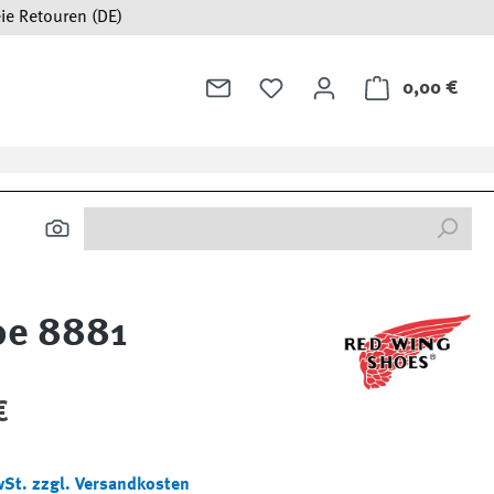
ie Retouren (DE)
0,00 €
Ware
oe 8881
:
€
wSt. zzgl. Versandkosten