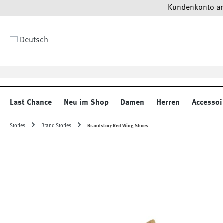
Kundenkonto anl
 Hauptinhalt springen
Zur Suche springen
Zur Hauptnavigation springen
Deutsch
Last Chance
Neu im Shop
Damen
Herren
Accessoi
Stories
Brand Stories
Brandstory Red Wing Shoes
Bildergalerie überspringen