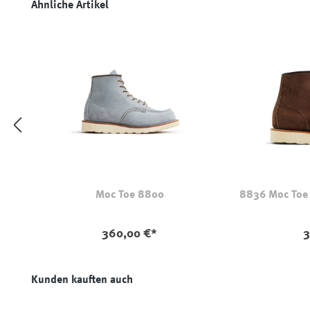
Produktgalerie überspringen
Ähnliche Artikel
Moc Toe 8800
8836 Moc Toe 
360,00 €*
3
Produktgalerie überspringen
Kunden kauften auch