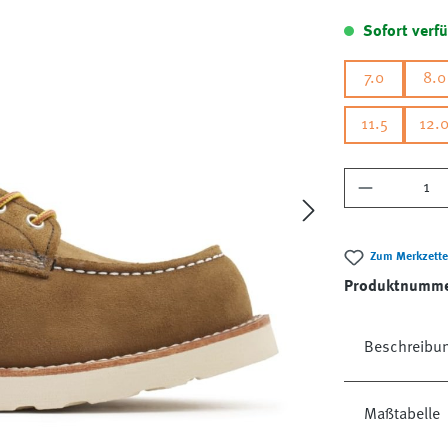
Sofort verfü
7.0
8.0
11.5
12.
Produkt A
Zum Merkzette
Produktnumm
Beschreibu
Maßtabelle