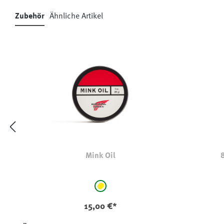
Zubehör
Ähnliche Artikel
Produktgalerie überspringen
Mink Oil
auswählen
Farbe
gelb
15,00 €*