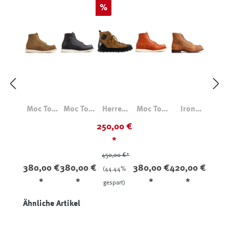
Rabatt
%
Moc Toe
Moc Toe
Herren
Moc Toe
Iron
8881
8849
High Top
875
Ranger
250,00 €
Black
Sneaker
8083
*
Prairie
Maiano
Senape
450,00 €*
380,00 €
380,00 €
380,00 €
420,00 €
(44.44%
*
*
*
*
gespart)
Produktgalerie überspringen
Ähnliche Artikel