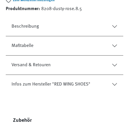
Zum Merkzettel hinzufügen
Produktnummer:
8208-dusty-rose.8.5
Beschreibung
Maßtabelle
Versand & Retouren
Infos zum Hersteller "RED WING SHOES"
Produktgalerie überspringen
Zubehör