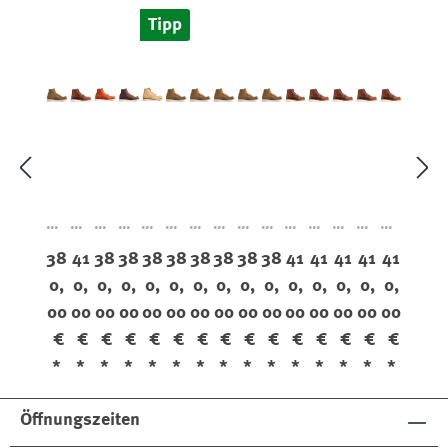
Tipp
Mo
Mo
Mo
Mo
Mo
Mo
Mo
Mo
Mo
Mo
Mo
Mo
Mo
Mo
Mo
c
c
c
c
c
c
c
c
c
c
c
c
c
c
c
38
41
38
38
38
38
38
38
38
38
41
41
41
41
41
To
To
To
To
To
To
To
To
To
To
To
To
To
To
To
0,
0,
0,
0,
0,
0,
0,
0,
0,
0,
0,
0,
0,
0,
0,
e
e
e
e
e
e
e
e
e
e
e
e
e
e
e
00
00
00
00
00
00
00
00
00
00
00
00
00
00
00
88
19
87
81
88
88
88
88
88
88
19
19
19
19
19
81
07
5
38
33
81
81
81
81
81
07
07
07
07
07
€
€
€
€
€
€
€
€
€
€
€
€
€
€
€
*
*
*
*
*
*
*
*
*
*
*
*
*
*
*
Öffnungszeiten