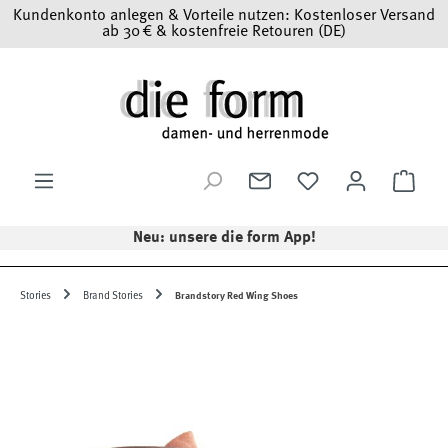
Kundenkonto anlegen & Vorteile nutzen: Kostenloser Versand
Zum Hauptinhalt springen
ab 30 € & kostenfreie Retouren (DE)
Ware
Neu: unsere die form App!
Stories
Brand Stories
Brandstory Red Wing Shoes
Bildergalerie überspringen