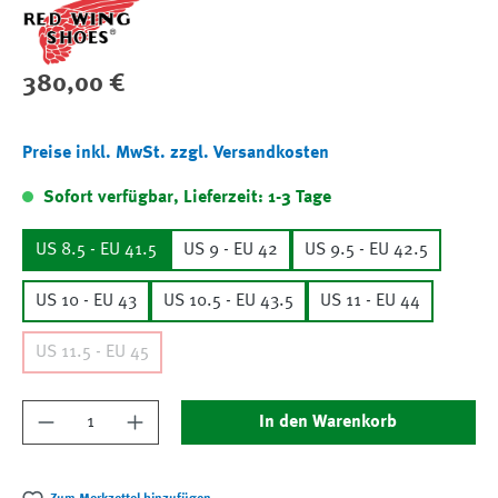
Regulärer Preis:
380,00 €
Preise inkl. MwSt. zzgl. Versandkosten
Sofort verfügbar, Lieferzeit: 1-3 Tage
US 8.5 - EU 41.5
US 9 - EU 42
US 9.5 - EU 42.5
US 10 - EU 43
US 10.5 - EU 43.5
US 11 - EU 44
US 11.5 - EU 45
Produkt Anzahl: Gib den gewünschten Wert ein
In den Warenkorb