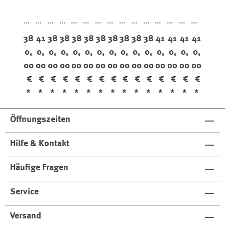
Mo
Mo
Mo
Mo
Mo
Mo
Mo
Mo
Mo
Mo
Mo
Mo
Mo
Mo
Mo
c
c
c
c
c
c
c
c
c
c
c
c
c
c
c
38
41
38
38
38
38
38
38
38
38
38
41
41
41
41
To
To
To
To
To
To
To
To
To
To
To
To
To
To
To
0,
0,
0,
0,
0,
0,
0,
0,
0,
0,
0,
0,
0,
0,
0,
e
e
e
e
e
e
e
e
e
e
e
e
e
e
e
00
00
00
00
00
00
00
00
00
00
00
00
00
00
00
88
19
87
81
88
82
88
88
88
88
88
19
19
19
19
81
07
5
38
33
08
81
81
81
81
81
07
07
07
07
€
€
€
€
€
€
€
€
€
€
€
€
€
€
€
Du
*
*
*
*
*
*
*
*
*
*
*
*
*
*
*
sty
Ro
Öffnungszeiten
se
Hilfe & Kontakt
Häufige Fragen
Service
Versand