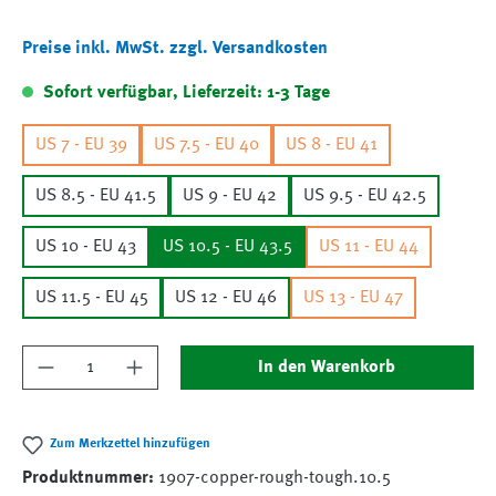
Preise inkl. MwSt. zzgl. Versandkosten
Sofort verfügbar, Lieferzeit: 1-3 Tage
US 7 - EU 39
US 7.5 - EU 40
US 8 - EU 41
US 8.5 - EU 41.5
US 9 - EU 42
US 9.5 - EU 42.5
US 10 - EU 43
US 10.5 - EU 43.5
US 11 - EU 44
US 11.5 - EU 45
US 12 - EU 46
US 13 - EU 47
Produkt Anzahl: Gib den gewünschten Wert ein
In den Warenkorb
Zum Merkzettel hinzufügen
Produktnummer:
1907-copper-rough-tough.10.5