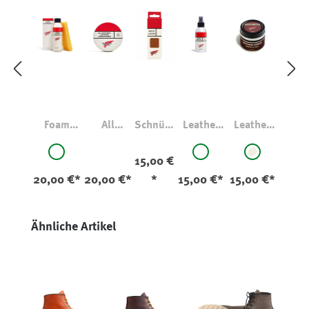
Foam
All
Schnürs
Leather
Leather
Leather
Natural
enkel
Protector
Cream
auswählen
auswählen
auswä
Farbe
Farbe
Farbe
Cleaner
Leather
aus
original
original
natur
15,00 €
Condition
Leder
20,00 €*
20,00 €*
*
15,00 €*
15,00 €*
er
Produktgalerie überspringen
Ähnliche Artikel