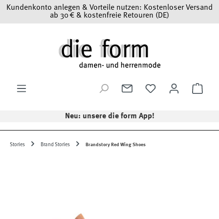
Kundenkonto anlegen & Vorteile nutzen: Kostenloser Versand
Zum Hauptinhalt springen
ab 30 € & kostenfreie Retouren (DE)
Ware
Neu: unsere die form App!
Stories
Brand Stories
Brandstory Red Wing Shoes
Bildergalerie überspringen