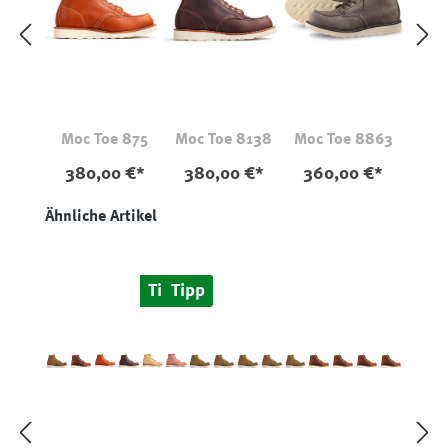
Moc Toe 875
Moc Toe 8138
Moc Toe 8863
380,00 €*
380,00 €*
360,00 €*
Produktgalerie überspringen
Ähnliche Artikel
Tipp
Tipp