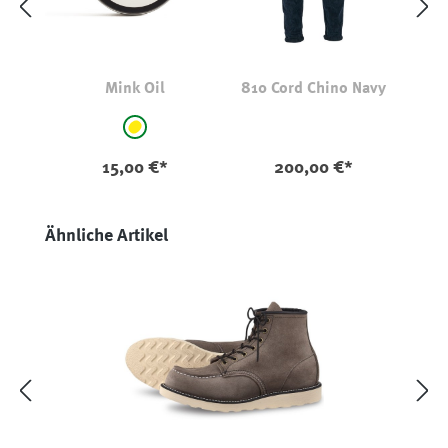
Mink Oil
810 Cord Chino Navy
auswählen
Farbe
gelb
15,00 €*
200,00 €*
Produktgalerie überspringen
Ähnliche Artikel