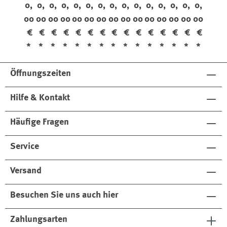
0,
0,
0,
0,
0,
0,
0,
0,
0,
0,
0,
0,
0,
0,
0,
e
e
e
e
e
e
e
e
e
e
e
e
e
e
e
00
00
00
00
00
00
00
00
00
00
00
00
00
00
00
88
19
87
81
88
82
88
88
88
88
19
19
19
19
19
81
07
5
38
33
08
81
81
81
81
07
07
07
07
07
€
€
€
€
€
€
€
€
€
€
€
€
€
€
€
Du
*
*
*
*
*
*
*
*
*
*
*
*
*
*
*
sty
Ro
Öffnungszeiten
se
Hilfe & Kontakt
Häufige Fragen
Service
Versand
Besuchen Sie uns auch hier
Zahlungsarten