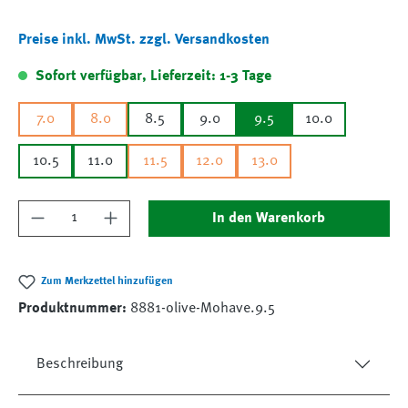
Preise inkl. MwSt. zzgl. Versandkosten
Sofort verfügbar, Lieferzeit: 1-3 Tage
7.0
8.0
8.5
9.0
9.5
10.0
10.5
11.0
11.5
12.0
13.0
Produkt Anzahl: Gib den gewünschten Wert ein
In den Warenkorb
Zum Merkzettel hinzufügen
Produktnummer:
8881-olive-Mohave.9.5
Beschreibung