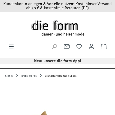
Kundenkonto anlegen & Vorteile nutzen: Kostenloser Versand
Zum Hauptinhalt springen
ab 30 € & kostenfreie Retouren (DE)
Ware
Neu: unsere die form App!
Stories
Brand Stories
Brandstory Red Wing Shoes
Bildergalerie überspringen