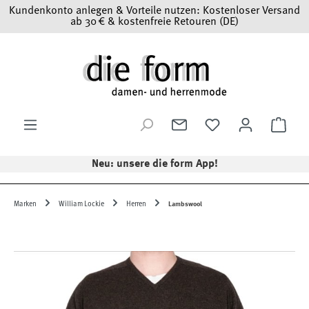
Kundenkonto anlegen & Vorteile nutzen: Kostenloser Versand
Zum Hauptinhalt springen
ab 30 € & kostenfreie Retouren (DE)
Ware
Neu: unsere die form App!
Marken
William Lockie
Herren
Lambswool
Bildergalerie überspringen