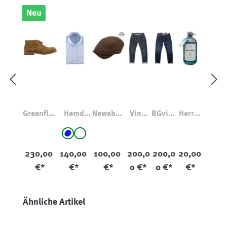
Neu
Greenflex
Hemd
Newsboy
Vinci
BGvinc
Herren
Whiskey
Stan
Slim Cap
Pala
i Pala
wasch
auswählen
auswählen
Farbe
Farbe
Magee
Dark
Dark
mittel
Blau
weiß
Hellbrau
V2
für
230,00
140,00
100,00
200,0
200,0
20,00
n
Jeans
Feines
€*
€*
€*
0 €*
0 €*
€*
Produktgalerie überspringen
Ähnliche Artikel