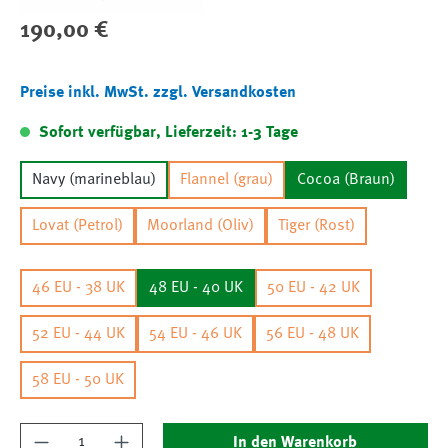
Regulärer Preis:
190,00 €
Preise inkl. MwSt. zzgl. Versandkosten
Sofort verfügbar, Lieferzeit: 1-3 Tage
Navy (marineblau)
Flannel (grau)
Cocoa (Braun)
Lovat (Petrol)
Moorland (Oliv)
Tiger (Rost)
46 EU - 38 UK
48 EU - 40 UK
50 EU - 42 UK
52 EU - 44 UK
54 EU - 46 UK
56 EU - 48 UK
58 EU - 50 UK
Produkt Anzahl: Gib den gewünschten Wert ein
In den Warenkorb