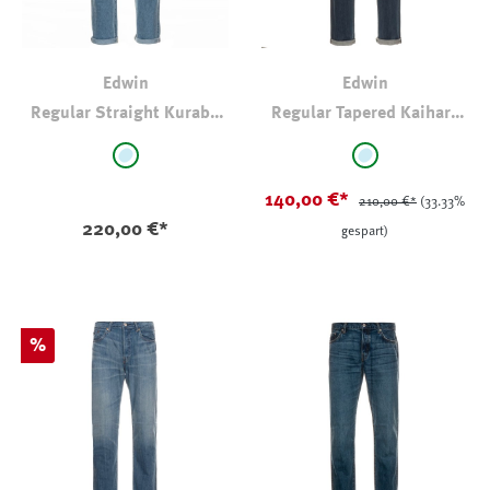
Edwin
Edwin
Regular Straight Kurabo
Regular Tapered Kaihara
Recycle Denim 14oz
Darkused Denim 10,5 oz
auswählen
auswählen
Farbe
Farbe
super-stone-washed
stone-washed
140,00 €*
210,00 €*
(33.33%
220,00 €*
gespart)
Rabatt
%