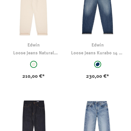
Edwin
Edwin
Loose Jeans Natural
Loose Jeans Kurabo 14 Oz
Rinsed Kurabo Denim
Red Selvedge
auswählen
auswählen
Farbe
Farbe
natur
stone-wash-dark
210,00 €*
230,00 €*