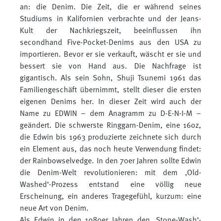
an: die Denim. Die Zeit, die er während seines
Studiums in Kalifornien verbrachte und der Jeans-
Kult der Nachkriegszeit, beeinflussen ihn
secondhand Five-Pocket-Denims aus den USA zu
importieren. Bevor er sie verkauft, wäscht er sie und
bessert sie von Hand aus. Die Nachfrage ist
gigantisch. Als sein Sohn, Shuji Tsunemi 1961 das
Familiengeschäft übernimmt, stellt dieser die ersten
eigenen Denims her. In dieser Zeit wird auch der
Name zu EDWIN – dem Anagramm zu D-E-N-I-M –
geändert. Die schwerste Ringgarn-Denim, eine 16oz,
die Edwin bis 1963 produzierte zeichnete sich durch
ein Element aus, das noch heute Verwendung findet:
der Rainbowselvedge. In den 70er Jahren sollte Edwin
die Denim-Welt revolutionieren: mit dem ‚Old-
Washed‘-Prozess entstand eine völlig neue
Erscheinung, ein anderes Tragegefühl, kurzum: eine
neue Art von Denim.
Als Edwin in den 1980er Jahren den ‚Stone-Wash‘-