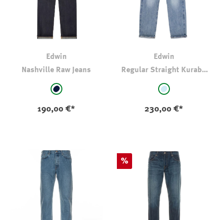
Edwin
Edwin
Nashville Raw Jeans
Regular Straight Kurabo
Denim 14oz
auswählen
auswählen
Farbe
Farbe
RAW ungewaschen
stone-washed
190,00 €*
230,00 €*
Rabatt
%