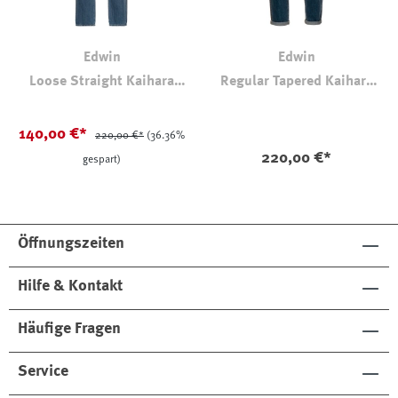
Edwin
Edwin
Loose Straight Kaihara
Regular Tapered Kaihara
Denim Lightused 10.5 oz
Denim 13,5 oz Rainbow
auswählen
auswählen
Farbe
Farbe
Blue
Selvage
140,00 €*
220,00 €*
(36.36%
220,00 €*
gespart)
Öffnungszeiten
Hilfe & Kontakt
Häufige Fragen
Service