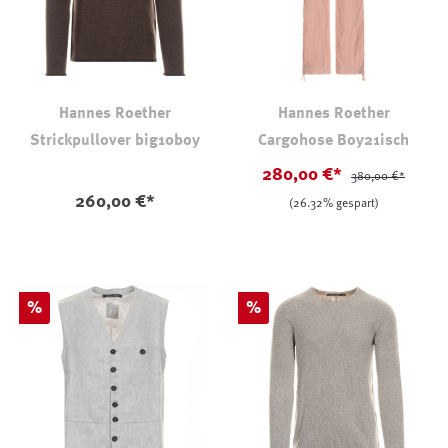
Hannes Roether
Hannes Roether
Strickpullover big10boy
Cargohose Boy21isch
280,00 €*
380,00 €*
260,00 €*
(26.32% gespart)
Rabatt
Rabatt
%
%