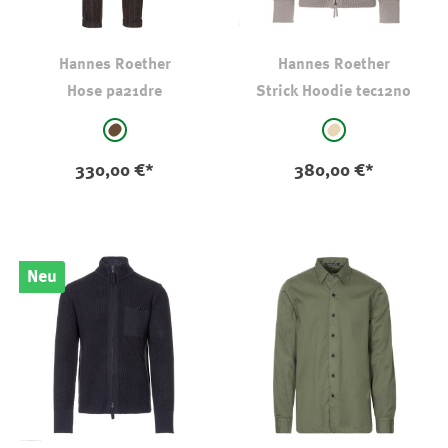
Hannes Roether
Hannes Roether
Hose pa21dre
Strick Hoodie tec12no
auswählen
auswählen
Farbe
Farbe
braun - gestreift
beige
330,00 €*
380,00 €*
Neu