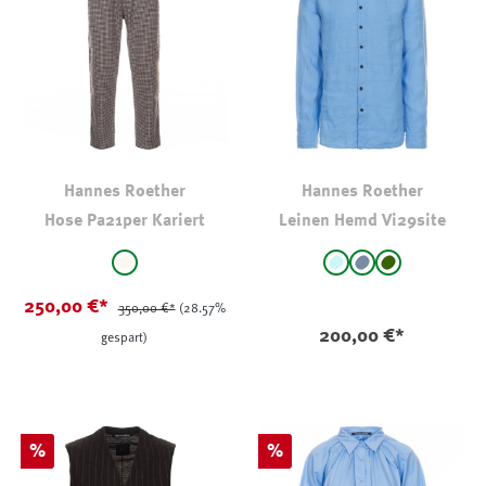
Hannes Roether
Hannes Roether
Hose Pa21per Kariert
Leinen Hemd Vi29site
auswählen
auswählen
Farbe
Farbe
bunt kariert
hellbleu
blaugrau
hell oliv-khak
(Diese Option ist zurzei
(Diese Option i
250,00 €*
350,00 €*
(28.57%
200,00 €*
gespart)
Rabatt
Rabatt
%
%