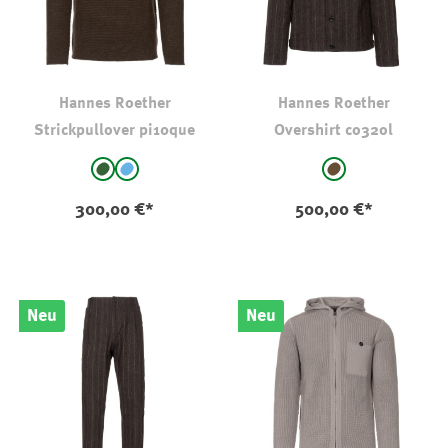
Hannes Roether
Hannes Roether
Strickpullover pi10que
Overshirt co32ol
auswählen
auswählen
Farbe
Farbe
Oliv
Hellblau
braun - gestreift
(Diese Option ist zurzeit nicht verfügbar.)
300,00 €*
500,00 €*
Neu
Neu