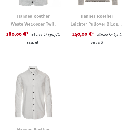
Hannes Roether
Hannes Roether
Weste We26sper Twill
Leichter Pullover Bi10god
Powder
180,00 €*
140,00 €*
260,00 €*
(30.77%
280,00 €*
(50%
gespart)
gespart)
Hannes Roether