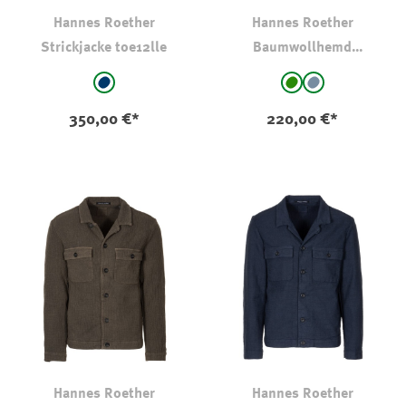
Hannes Roether
Hannes Roether
Strickjacke toe12lle
Baumwollhemd
Bre29wster
auswählen
auswählen
Farbe
Farbe
marine
grün
blaugrau
350,00 €*
220,00 €*
Hannes Roether
Hannes Roether