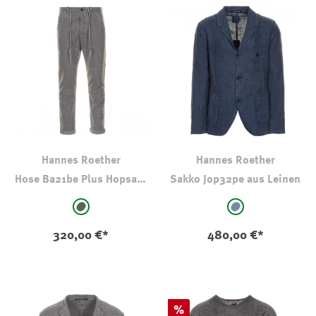
Hannes Roether
Hannes Roether
Hose Ba21be Plus Hopsack
Sakko Jop32pe aus Leinen
Cotton
auswählen
auswählen
Farbe
Farbe
grüngrau
blaugrau
320,00 €*
480,00 €*
Rabatt
%