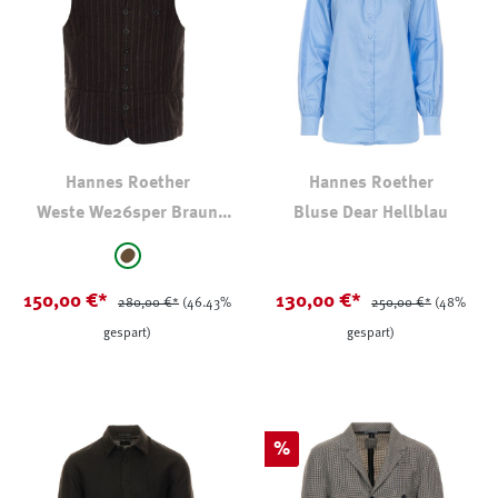
Hannes Roether
Hannes Roether
Weste We26sper Braun
Bluse Dear Hellblau
Gestreift
auswählen
Farbe
braun - gestreift
150,00 €*
130,00 €*
280,00 €*
(46.43%
250,00 €*
(48%
gespart)
gespart)
Rabatt
%