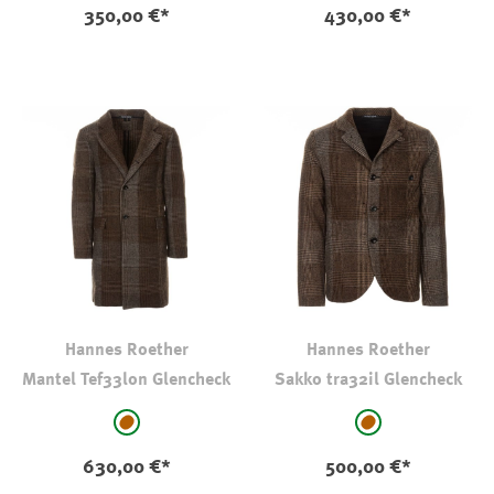
350,00 €*
430,00 €*
Hannes Roether
Hannes Roether
Mantel Tef33lon Glencheck
Sakko tra32il Glencheck
auswählen
auswählen
Farbe
Farbe
braun - kariert
braun - kariert
630,00 €*
500,00 €*