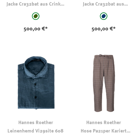
Jacke Cra32bat aus Crinkle
Jacke Cra32bat aus
Cotton
Baumwolle
auswählen
auswählen
Farbe
Farbe
dkl oliv-kaki
marine
500,00 €*
500,00 €*
Hannes Roether
Hannes Roether
Leinenhemd Vi29site 608
Hose Pa21per Kariert
Beige