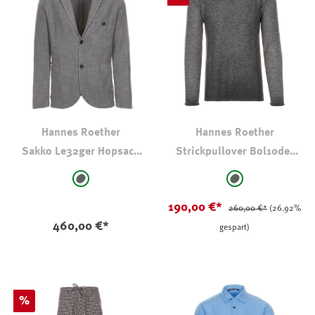
Hannes Roether
Hannes Roether
Sakko Le32ger Hopsack
Strickpullover Bol10der
Cotton
Grüngrau
auswählen
auswählen
Farbe
Farbe
grüngrau
grüngrau
190,00 €*
260,00 €*
(26.92%
460,00 €*
gespart)
Rabatt
%