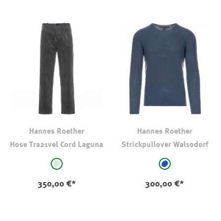
Hannes Roether
Hannes Roether
Hose Tra21vel Cord Laguna
Strickpullover Wal10dorf
auswählen
auswählen
Farbe
Farbe
hellgrün
mittelblau
350,00 €*
300,00 €*