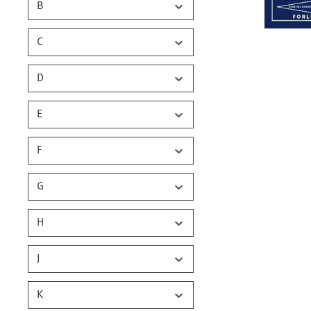
B
C
D
E
F
G
H
J
K