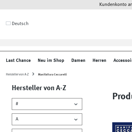
Kundenkonto anl
 Hauptinhalt springen
Zur Suche springen
Zur Hauptnavigation springen
Deutsch
Last Chance
Neu im Shop
Damen
Herren
Accessoi
Hersteller von A-Z
Manifattura Ceccarelli
Hersteller von A-Z
Prod
#
A