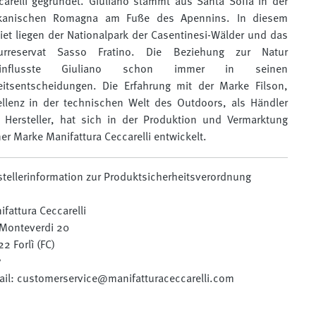
carelli gegründet. Giuliano stammt aus Santa Sofia in der
kanischen Romagna am Fuße des Apennins. In diesem
iet liegen der Nationalpark der Casentinesi-Wälder und das
urreservat Sasso Fratino. Die Beziehung zur Natur
einflusste Giuliano schon immer in seinen
eitsentscheidungen.
Die Erfahrung mit der Marke Filson,
ellenz in der technischen Welt des Outdoors, als Händler
 Hersteller, hat sich in der Produktion und Vermarktung
er Marke Manifattura Ceccarelli entwickelt.
stellerinformation zur Produktsicherheitsverordnung
fattura Ceccarelli
 Monteverdi 20
2 Forlì (FC)
y
ail: customerservice@manifatturaceccarelli.com