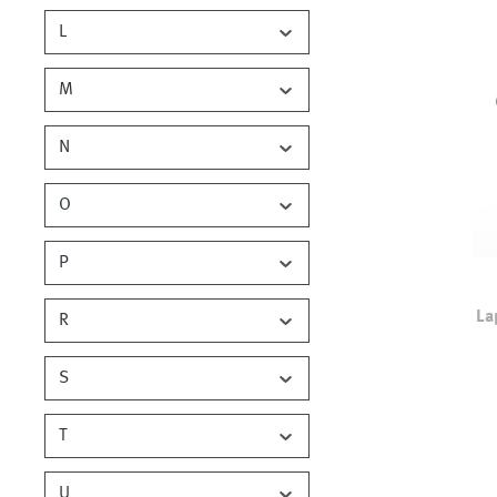
L
M
N
O
P
La
R
S
Farb
T
U