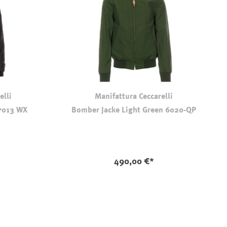
elli
Manifattura Ceccarelli
 7013 WX
Bomber Jacke Light Green 6020-QP
490,00 €*