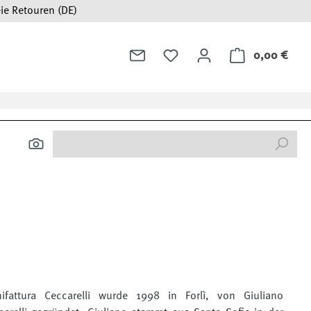
ie Retouren (DE)
0,00 €
Ware
ifattura Ceccarelli wurde 1998 in
Forlì, von Giuliano