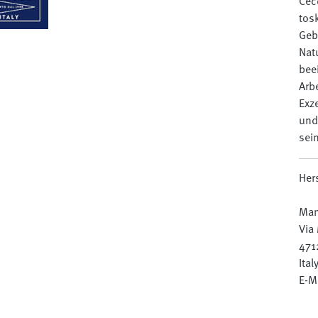
Cec
tos
Geb
Nat
be
Arb
Exz
und
sein
Her
Mani
Via
4712
Ital
E-M