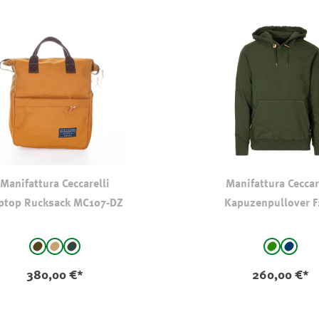
Manifattura Ceccarelli
Manifattura Ceccar
ptop Rucksack MC107-DZ
Kapuzenpullover 
auswählen
auswählen
e
Farbe
Dunkelbraun
Hellbraun
tannengrün
grün
marin
380,00 €*
260,00 €*