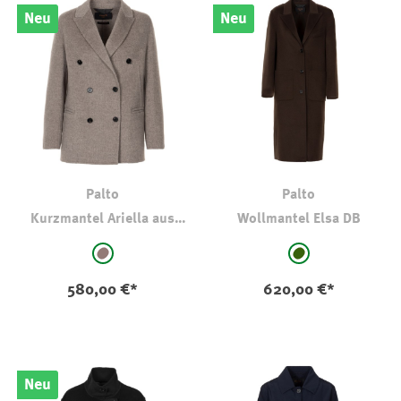
Neu
Neu
Palto
Palto
Kurzmantel Ariella aus
Wollmantel Elsa DB
Wolle
auswählen
auswählen
Farbe
Farbe
taupe
dkl oliv-kaki
580,00 €*
620,00 €*
Neu