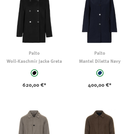
Palto
Palto
Woll-Kaschmir Jacke Greta
Mantel Diletta Navy
auswählen
auswählen
Farbe
Farbe
schwarz
marine
620,00 €*
400,00 €*