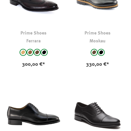
Prime Shoes
Prime Shoes
Ferrara
Moskau
auswählen
auswählen
Farbe
Farbe
Cognac
Espresso/Braun
braun
Black
braun
schwarz
300,00 €*
330,00 €*