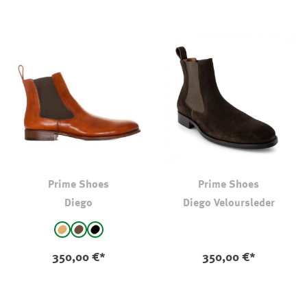
Prime Shoes
Prime Shoes
Diego
Diego Veloursleder
auswählen
Farbe
Cognac
braun
schwarz
350,00 €*
350,00 €*