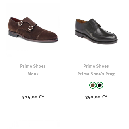
Prime Shoes
Prime Shoes
Monk
Prime Shoe's Prag
auswählen
Farbe
braun
schwarz
325,00 €*
350,00 €*