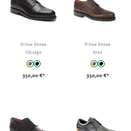
Prime Shoes
Prime Shoes
Chicago
Graz
auswählen
auswählen
Farbe
Farbe
Espresso/Braun
schwarz
Espresso/Braun
schwarz
350,00 €*
350,00 €*