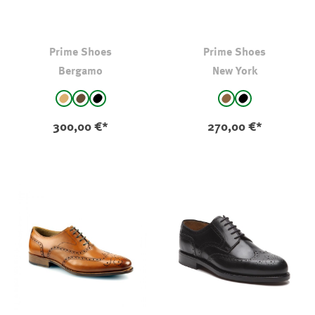
Prime Shoes
Prime Shoes
Bergamo
New York
auswählen
auswählen
Farbe
Farbe
Cognac
braun
schwarz
Espresso/Braun
schwarz
300,00 €*
270,00 €*