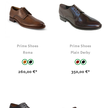
Prime Shoes
Prime Shoes
Roma
Plain Derby
auswählen
auswählen
Farbe
Farbe
Karamell
schwarz
bordeaux
schwarz
260,00 €*
350,00 €*