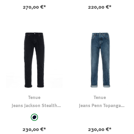
270,00 €*
220,00 €*
Tenue
Tenue
Jeans Jackson Stealth
Jeans Penn Topanga
Relaxed Tapered Fit
Regular Straight Fit
auswählen
auswählen
Farbe
Farbe
blau-schwarz
230,00 €*
230,00 €*