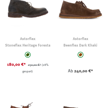
Astorflex
Astorflex
Stoneflex Heritage Foresta
Beenflex Dark Khaki
auswählen
auswählen
Farbe
Farbe
dkl oliv-khaki
mittelbraun
180,00 €*
250,00 €*
(28%
Ab
240,00 €*
gespart)