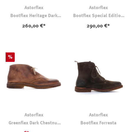
Astorflex
Astorflex
Bootflex Heritage Dark
Bootflex Special Edition
Khaki
Heritage
260,00 €*
290,00 €*
Rabatt
%
Astorflex
Astorflex
Greenflex Dark Chestnut
Bootflex Forresta
Wash