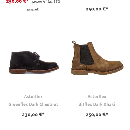
250,00 €*
320,00 €*
(21.88%
250,00 €*
gespart)
Astorflex
Astorflex
Greenflex Dark Chestnut
Bitflex Dark Khaki
230,00 €*
250,00 €*