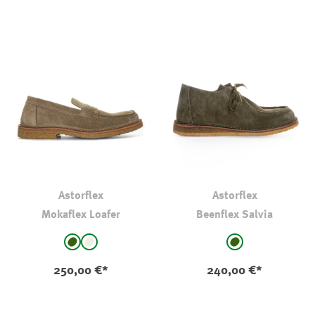
Astorflex
Astorflex
Mokaflex Loafer
Beenflex Salvia
auswählen
auswählen
Farbe
Farbe
hell oliv-kaki
natur
dkl oliv-khaki
250,00 €*
240,00 €*