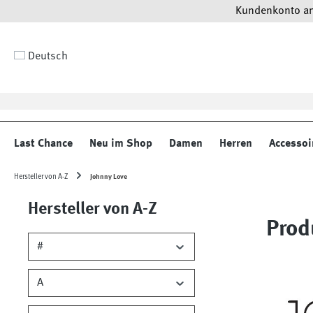
Kundenkonto anl
 Hauptinhalt springen
Zur Suche springen
Zur Hauptnavigation springen
Deutsch
Last Chance
Neu im Shop
Damen
Herren
Accessoi
Hersteller von A-Z
Johnny Love
Hersteller von A-Z
Prod
#
A