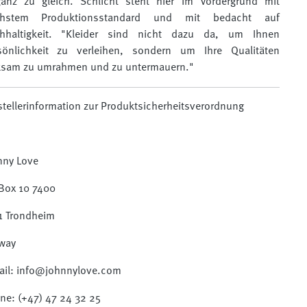
ganz zu gleich. Schlicht steht hier im Vordergrund mit
hstem Produktionsstandard und mit bedacht auf
hhaltigkeit. "Kleider sind nicht dazu da, um Ihnen
sönlichkeit zu verleihen, sondern um Ihre Qualitäten
ksam zu umrahmen und zu untermauern."
stellerinformation zur Produktsicherheitsverordnung
nny Love
Box 10 7400
1 Trondheim
way
ail: info@johnnylove.com
ne: (+47) 47 24 32 25