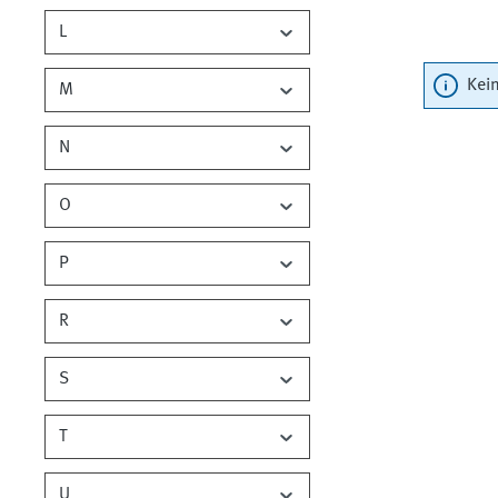
L
Kei
M
N
O
P
R
S
T
U