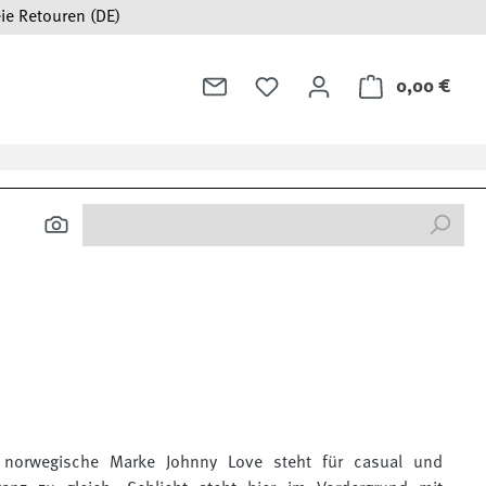
ie Retouren (DE)
0,00 €
Ware
 norwegische Marke Johnny Love steht für casual und