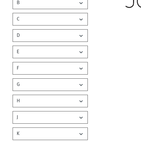
B
C
D
E
F
G
H
J
K