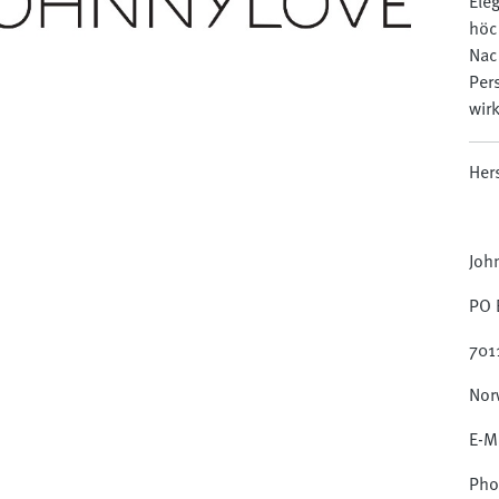
Ele
höc
Nac
Per
wir
Her
Joh
PO 
701
Nor
E-M
Pho